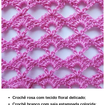
Crochê rosa com tecido floral delicado
;
Crochê branco com saia estampada colorida
;