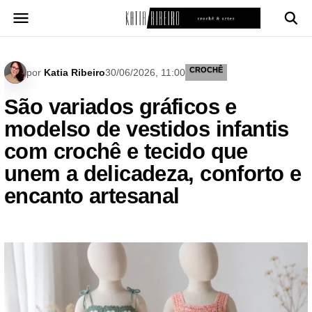
Pular
para
o
conteúdo
CROCHÊ
por
Katia Ribeiro
30/06/2026, 11:00
São variados gráficos e
modelso de vestidos infantis
com crochê e tecido que
unem a delicadeza, conforto e
encanto artesanal