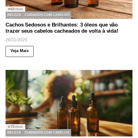
62
Views
◉
BELEZA
CUIDADOS COM CABELOS
Cachos Sedosos e Brilhantes: 3 óleos que vão
trazer seus cabelos cacheados de volta à vida!
26/11/2025
Veja Mais
72
Views
◉
BELEZA
CUIDADOS COM CABELOS