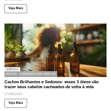
Veja Mais
69
Views
◉
BELEZA
CUIDADOS COM CABELOS
Cachos Brilhantes e Sedosos: esses 3 óleos vão
trazer seus cabelos cacheados de volta à vida
27/08/2025
Veja Mais