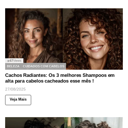
67
Views
◉
BELEZA
CUIDADOS COM CABELOS
Cachos Radiantes: Os 3 melhores Shampoos em
alta para cabelos cacheados esse mês !
27/08/2025
Veja Mais