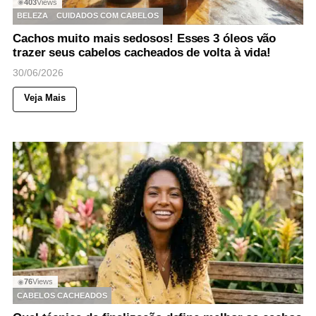
403
Views
◉
BELEZA
CUIDADOS COM CABELOS
Cachos muito mais sedosos! Esses 3 óleos vão
trazer seus cabelos cacheados de volta à vida!
30/06/2026
Veja Mais
76
Views
◉
CABELOS CACHEADOS