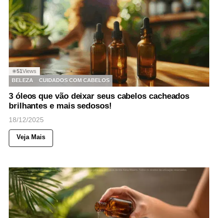
51
Views
◉
BELEZA
CUIDADOS COM CABELOS
3 óleos que vão deixar seus cabelos cacheados
brilhantes e mais sedosos!
18/12/2025
Veja Mais