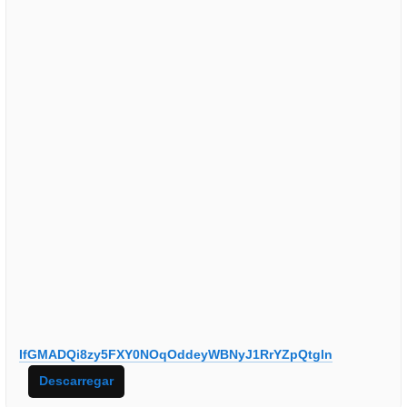
IfGMADQi8zy5FXY0NOqOddeyWBNyJ1RrYZpQtgln
Descarregar