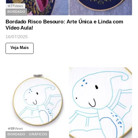
77
Views
◉
BORDADO
Bordado Risco Besouro: Arte Única e Linda com
Vídeo Aula!
16/07/2025
Veja Mais
59
Views
◉
BORDADO
GRÁFICOS