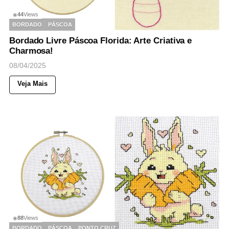
44
Views
◉
BORDADO
PÁSCOA
Bordado Livre Páscoa Florida: Arte Criativa e
Charmosa!
08/04/2025
Veja Mais
88
Views
◉
BORDADO
PÁSCOA
PONTO CRUZ