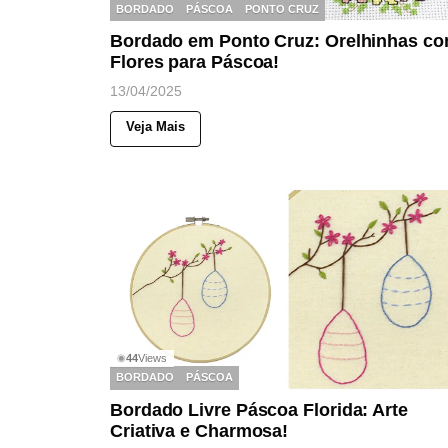
BORDADO
PÁSCOA
PONTO CRUZ
Bordado em Ponto Cruz: Orelhinhas c
Flores para Páscoa!
13/04/2025
Veja Mais
44
Views
◉
BORDADO
PÁSCOA
Bordado Livre Páscoa Florida: Arte
Criativa e Charmosa!