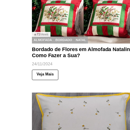
71
Views
◉
ALMOFADA
BORDADO
NATAL
Bordado de Flores em Almofada Natalin
Como Fazer a Sua?
24/11/2024
Veja Mais