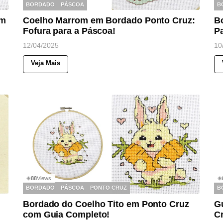
BORDADO
PÁSCOA
B
om
Coelho Marrom em Bordado Ponto Cruz:
B
Fofura para a Páscoa!
P
12/04/2025
10
Veja Mais
88
Views
◉
◉
BORDADO
PÁSCOA
PONTO CRUZ
B
Bordado do Coelho Tito em Ponto Cruz
G
com Guia Completo!
C