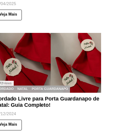
/04/2025
Veja Mais
72
Views
ORDADO
NATAL
PORTA GUARDANAPO
ordado Livre para Porta Guardanapo de
tal: Guia Completo!
/12/2024
Veja Mais