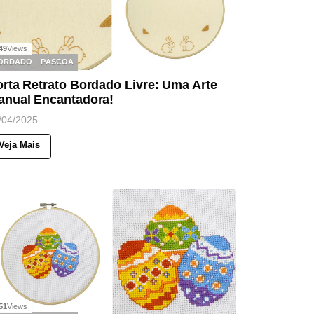
49
Views
ORDADO
PÁSCOA
rta Retrato Bordado Livre: Uma Arte
anual Encantadora!
/04/2025
Veja Mais
51
Views