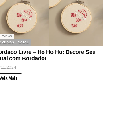
67
Views
ORDADO
NATAL
ordado Livre – Ho Ho Ho: Decore Seu
atal com Bordado!
/11/2024
Veja Mais