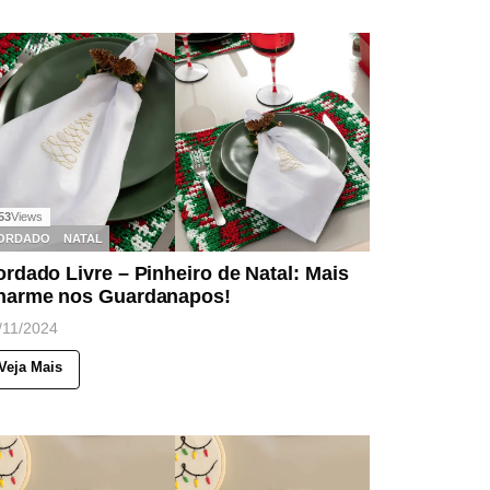
53
Views
ORDADO
NATAL
rdado Livre – Pinheiro de Natal: Mais
harme nos Guardanapos!
/11/2024
Veja Mais