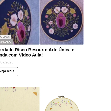
77
Views
ORDADO
ordado Risco Besouro: Arte Única e
inda com Vídeo Aula!
/07/2025
Veja Mais