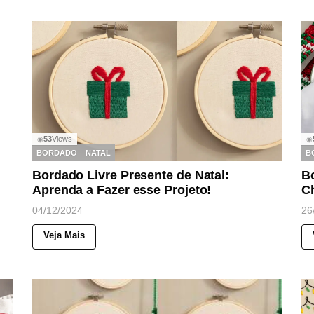
53
Views
◉
◉
BORDADO
NATAL
B
Bordado Livre Presente de Natal:
Bo
Aprenda a Fazer esse Projeto!
C
04/12/2024
26
Veja Mais