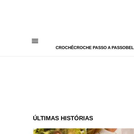
Pular
para
o
conteúdo
CROCHÊ
CROCHE PASSO A PASSO
BEL
ÚLTIMAS HISTÓRIAS