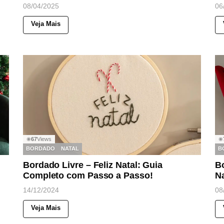
08/04/2025
06
Veja Mais
67
Views
◉
◉
BORDADO
NATAL
B
Bordado Livre – Feliz Natal: Guia
B
Completo com Passo a Passo!
Na
14/12/2024
08
Veja Mais