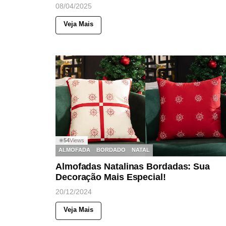
08/04/2025
Veja Mais
54
Views
◉
ALMOFADA
BORDADO
NATAL
Almofadas Natalinas Bordadas: Sua
Decoração Mais Especial!
20/12/2024
Veja Mais