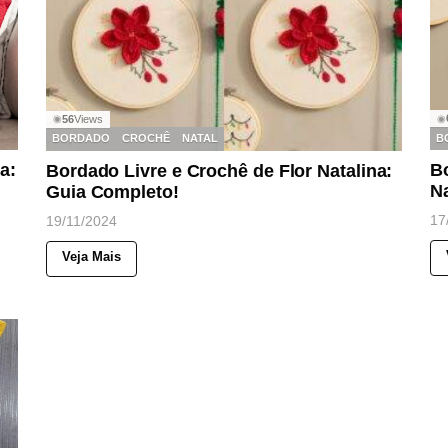
56
Views
◉
◉
B
BORDADO
CROCHÊ
NATAL
a:
B
Bordado Livre e Crochê de Flor Natalina:
N
Guia Completo!
17
19/11/2024
Veja Mais