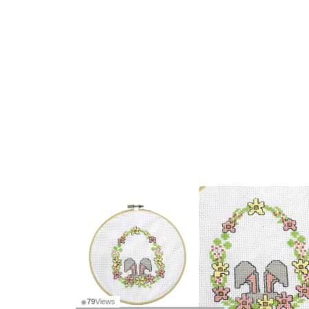
79
Views
◉