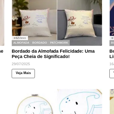
62
Views
◉
◉
ALMOFADA
BORDADO
PATCHWORK
B
me
Bordado da Almofada Felicidade: Uma
B
Peça Cheia de Significado!
L
29/07/2025
16
Veja Mais