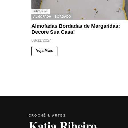
60
Views
◉
ALMOFADA
BORDADO
Almofadas Bordadas de Margaridas:
Decore Sua Casa!
08/11/2024
Veja Mais
CROCHÊ & ARTES
Katia Ribeiro