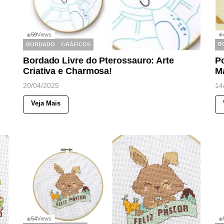
59
Views
◉
◉
B
BORDADO
GRÁFICOS
Po
Bordado Livre do Pterossauro: Arte
M
Criativa e Charmosa!
14
20/04/2025
Veja Mais
54
Views
◉
◉