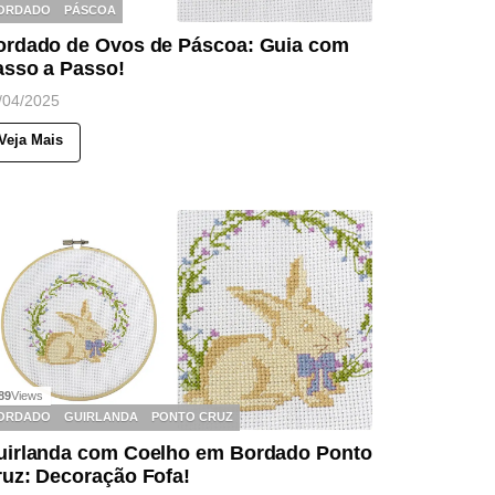
ORDADO
PÁSCOA
ordado de Ovos de Páscoa: Guia com
asso a Passo!
/04/2025
Veja Mais
89
Views
ORDADO
GUIRLANDA
PONTO CRUZ
uirlanda com Coelho em Bordado Ponto
ruz: Decoração Fofa!