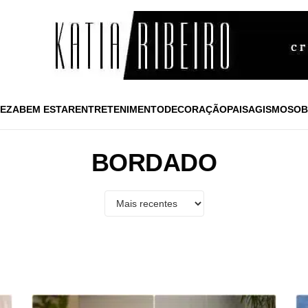
EZA
BEM ESTAR
ENTRETENIMENTO
DECORAÇÃO
PAISAGISMO
SOB
BORDADO