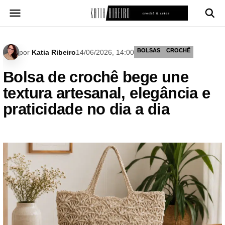
Pular
para
o
conteúdo
BOLSAS
CROCHÊ
por
Katia Ribeiro
14/06/2026, 14:00
Bolsa de crochê bege une
textura artesanal, elegância e
praticidade no dia a dia