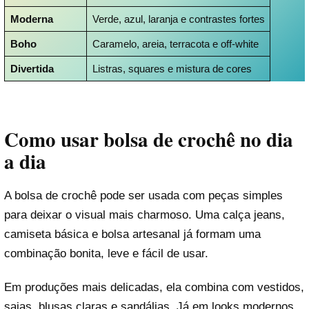
Moderna
Verde, azul, laranja e contrastes fortes
Boho
Caramelo, areia, terracota e off-white
Divertida
Listras, squares e mistura de cores
Como usar bolsa de crochê no dia
a dia
A bolsa de crochê pode ser usada com peças simples
para deixar o visual mais charmoso. Uma calça jeans,
camiseta básica e bolsa artesanal já formam uma
combinação bonita, leve e fácil de usar.
Em produções mais delicadas, ela combina com vestidos,
saias, blusas claras e sandálias. Já em looks modernos,