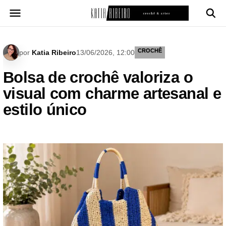
Pular
para
o
conteúdo
CROCHÊ
por
Katia Ribeiro
13/06/2026, 12:00
Bolsa de crochê valoriza o
visual com charme artesanal e
estilo único