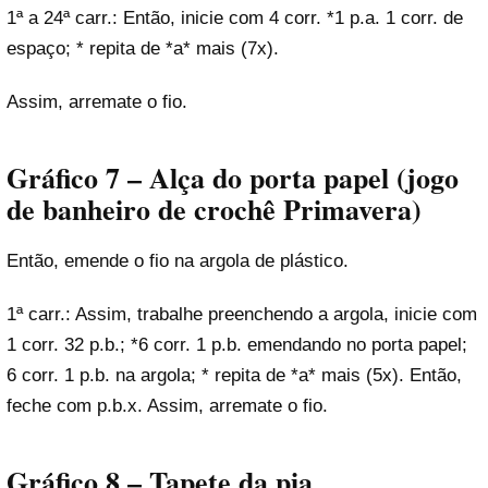
1ª a 24ª carr.: Então, inicie com 4 corr. *1 p.a. 1 corr. de
espaço; * repita de *a* mais (7x).
Assim, arremate o fio.
Gráfico 7 – Alça do porta papel
(
jogo
de banheiro de crochê Primavera
)
Então, emende o fio na argola de plástico.
1ª carr.: Assim, trabalhe preenchendo a argola, inicie com
1 corr. 32 p.b.; *6 corr. 1 p.b. emendando no porta papel;
6 corr. 1 p.b. na argola; * repita de *a* mais (5x). Então,
feche com p.b.x. Assim, arremate o fio.
Gráfico 8 – Tapete da pia