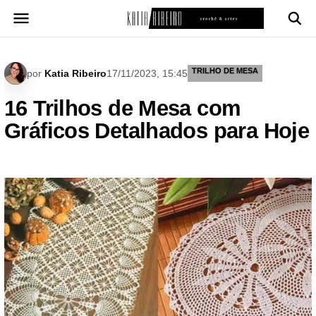
Pular
para
o
conteúdo
TRILHO DE MESA
por
Katia Ribeiro
17/11/2023, 15:45
16 Trilhos de Mesa com
Gráficos Detalhados para Hoje