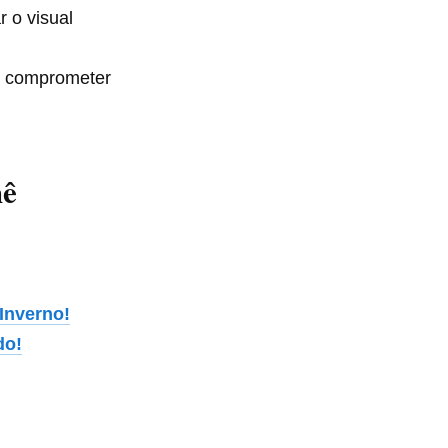
r o visual
 comprometer
hê
Inverno!
do!