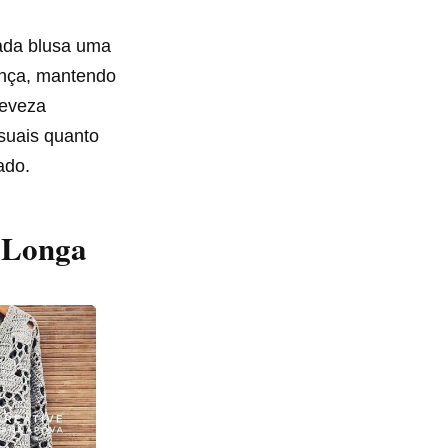
cada blusa uma
ença, mantendo
leveza
asuais quanto
ado.
 Longa