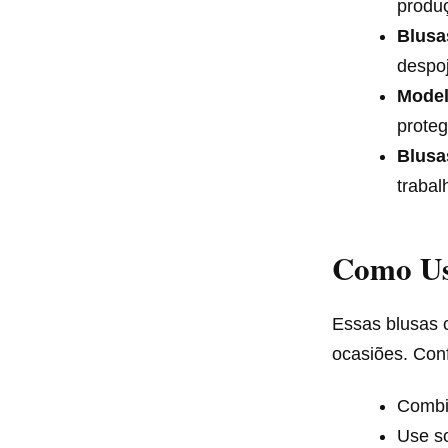
produ
Blusa
despo
Model
proteg
Blusa
trabal
Como Us
Essas blusas 
ocasiões. Conf
Comb
Use s