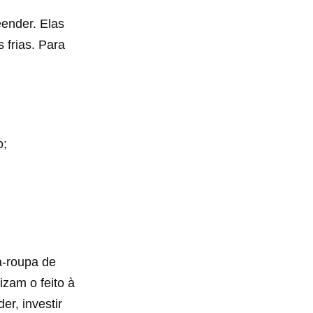
ender. Elas
 frias. Para
o;
a-roupa de
izam o feito à
r, investir