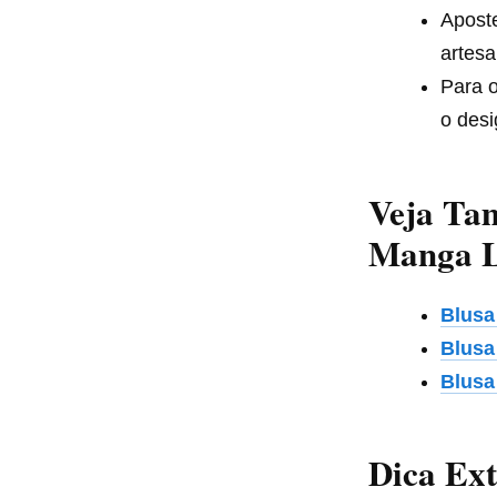
Apost
artesa
Para o
o desi
Veja Ta
Manga 
Blusa
Blusa
Blusa
Dica Ext