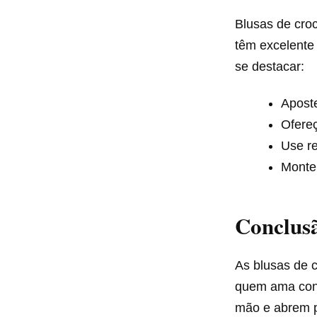
Blusas de cro
têm excelente
se destacar:
Aposte
Ofereç
Use re
Monte
Conclus
As blusas de 
quem ama confo
mão e abrem po