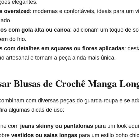
ções elegantes.
s oversized
: modernas e confortáveis, ideais para um v
jado.
os com gola alta ou canoa
: adicionam um toque de sof
em do frio.
s com detalhes em squares ou flores aplicadas
: des
ho artesanal e tornam a peça ainda mais única.
ar Blusas de Crochê Manga Lon
combinam com diversas peças do guarda-roupa e se ad
ira algumas dicas de uso:
ine com
jeans skinny ou pantalonas
para um look equi
obre
vestidos ou saias longas
para um estilo boho chic