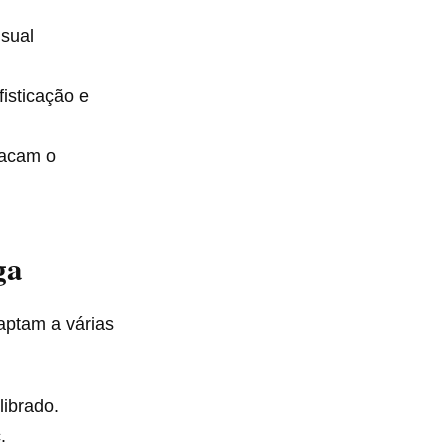
isual
isticação e
tacam o
ga
aptam a várias
librado.
.