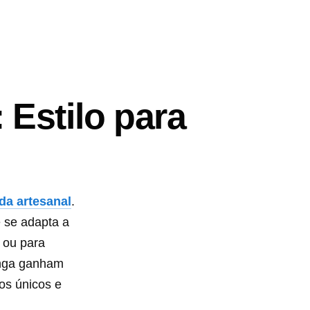
Estilo para
a artesanal
.
 se adapta a
 ou para
onga ganham
los únicos e