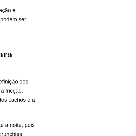
tação e
e podem ser
ara
efinição dos
a fricção,
 dos cachos e a
e a noite, pois
crunchies