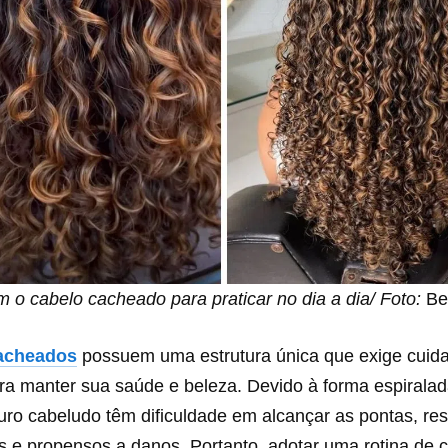
 o cabelo cacheado para praticar no dia a dia/ Foto:
Be
acheados
possuem uma estrutura única que exige cuid
ra manter sua saúde e beleza. Devido à forma espiralad
uro cabeludo têm dificuldade em alcançar as pontas, re
s e propensos a danos. Portanto, adotar uma rotina de 