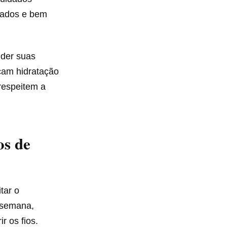
tados e bem
nder suas
eçam hidratação
respeitem a
os de
tar o
 semana,
r os fios.