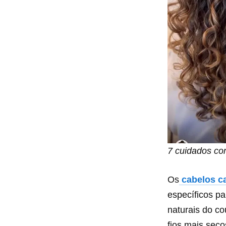
7 cuidados com
Os
cabelos c
específicos pa
naturais do co
fios mais seco