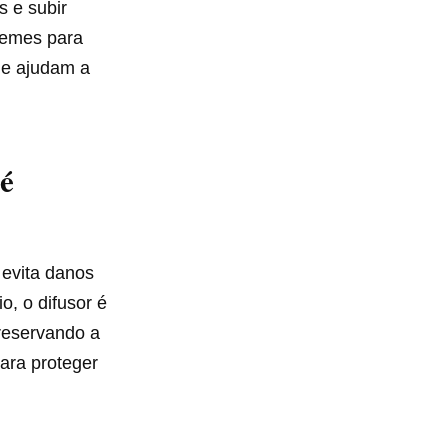
s e subir
remes para
o e ajudam a
é
 evita danos
o, o difusor é
preservando a
para proteger