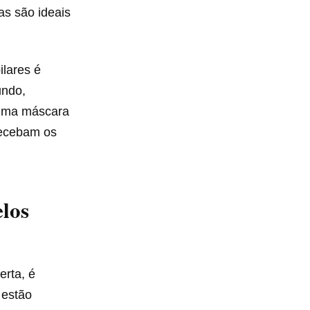
s são ideais
ilares é
undo,
r uma máscara
recebam os
los
erta, é
 estão