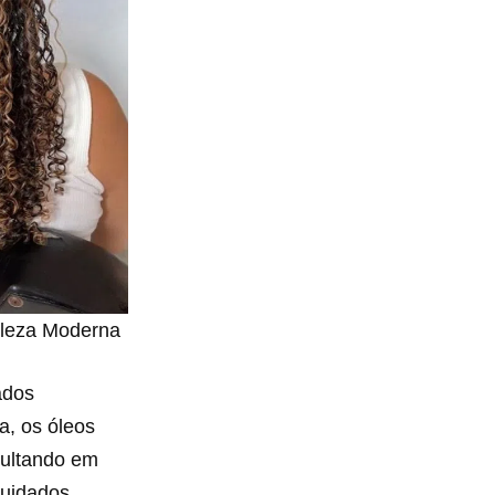
leza Moderna
ados
a, os óleos
sultando em
cuidados