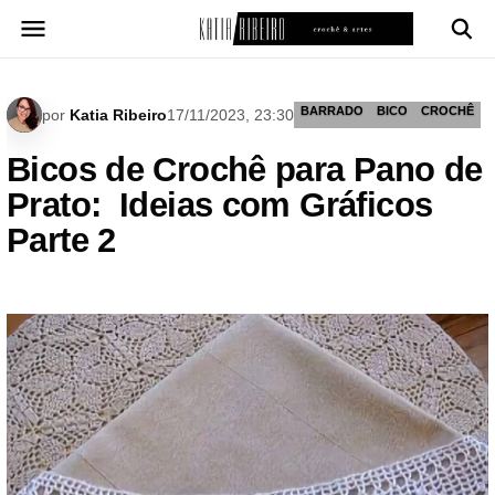
Pular
para
o
conteúdo
BARRADO
BICO
CROCHÊ
por
Katia Ribeiro
17/11/2023, 23:30
Bicos de Crochê para Pano de
Prato: Ideias com Gráficos
Parte 2