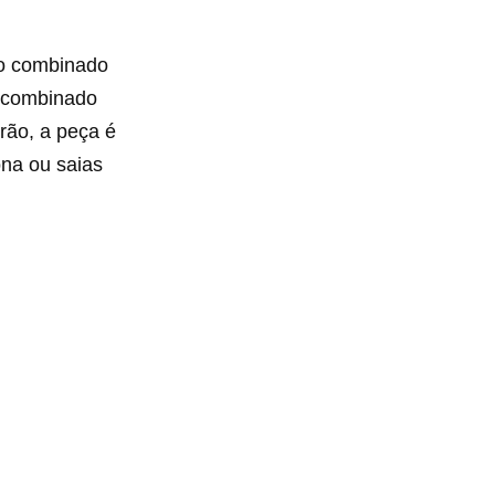
ito combinado
r combinado
rão, a peça é
na ou saias