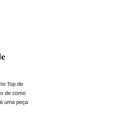
de
rio Top de
ado de como
erá uma peça