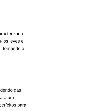
aracterizado
Fios leves e
, tornando a
ndendo das
para um
erfeitos para