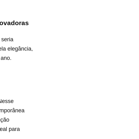
novadoras
 seria
ela elegância,
 ano.
 Nesse
temporânea
ação
eal para