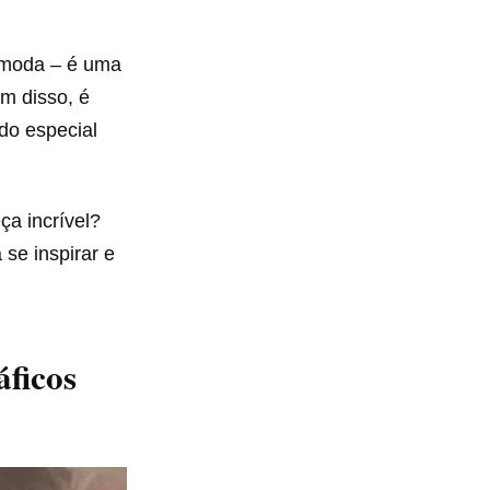
 moda – é uma
ém disso, é
do especial
ça incrível?
 se inspirar e
ficos