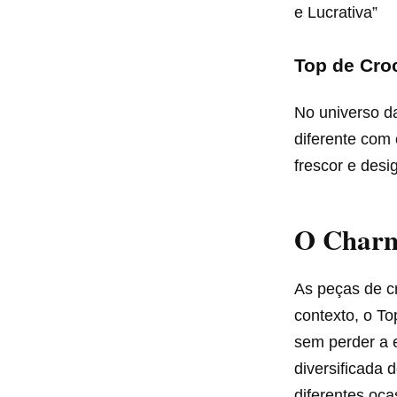
e Lucrativa”
Top de Cro
No universo d
diferente com
frescor e desi
O Charm
As peças de c
contexto, o T
sem perder a 
diversificada 
diferentes oca