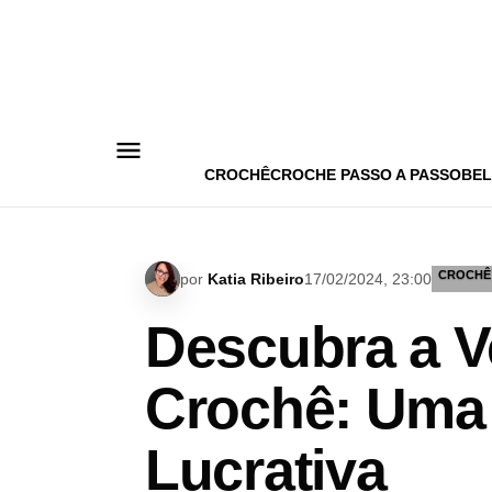
Pular
para
o
conteúdo
CROCHÊ
CROCHE PASSO A PASSO
BEL
CROCHÊ
por
Katia Ribeiro
17/02/2024, 23:00
Descubra a V
Crochê: Uma 
Lucrativa