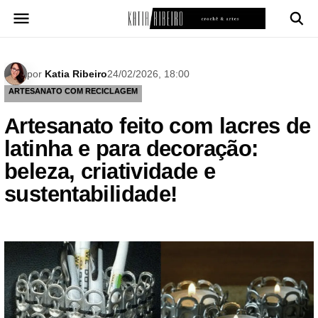
Pular
para
o
conteúdo
por
Katia Ribeiro
24/02/2026, 18:00
ARTESANATO COM RECICLAGEM
Artesanato feito com lacres de
latinha e para decoração:
beleza, criatividade e
sustentabilidade!