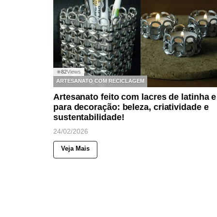
82
Views
◉
ARTESANATO COM RECICLAGEM
Artesanato feito com lacres de latinha e
para decoração: beleza, criatividade e
sustentabilidade!
24/02/2026
Veja Mais