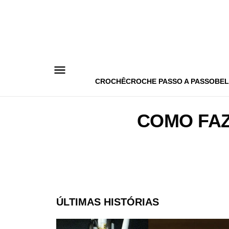
Pular
para
o
conteúdo
CROCHÊ
CROCHE PASSO A PASSO
BEL
COMO FAZ
ÚLTIMAS HISTÓRIAS