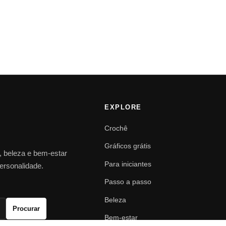
EXPLORE
Crochê
Gráficos grátis
o, beleza e bem-estar
Para iniciantes
personalidade.
Passo a passo
Beleza
Procurar
Bem-estar