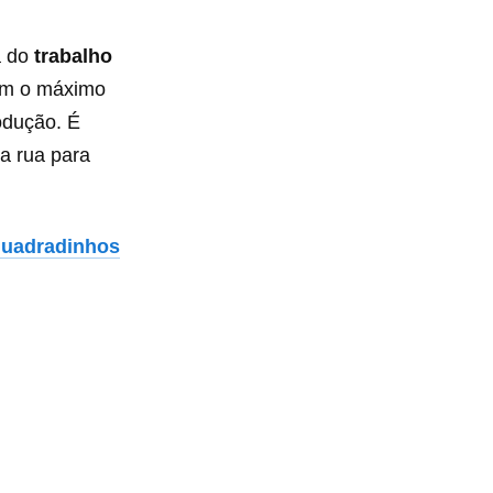
a do
trabalho
com o máximo
odução. É
a rua para
quadradinhos