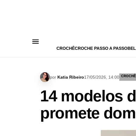
Pular
para
o
conteúdo
CROCHÊ
CROCHE PASSO A PASSO
BEL
CROCHÊ
por
Katia Ribeiro
17/05/2026, 14:00
14 modelos d
promete domi