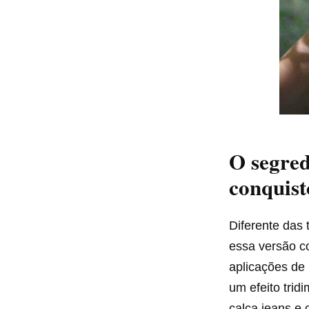
O segred
conquist
Diferente das 
essa versão c
aplicações de
um efeito trid
calça jeans e 