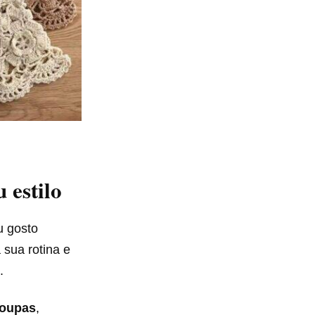
 estilo
u gosto
sua rotina e
.
roupas
,