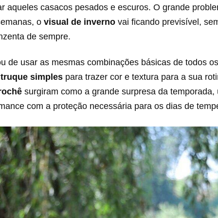
ar aqueles casacos pesados e escuros. O grande probl
semanas, o
visual de inverno
vai ficando previsível, s
inzenta de sempre.
u de usar as mesmas combinações básicas de todos os
m
truque simples
para trazer cor e textura para a sua ro
crochê
surgiram como a grande surpresa da temporada, 
mance com a proteção necessária para os dias de tempe