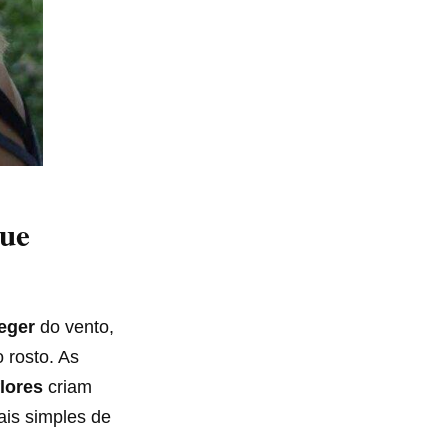
que
eger
do vento,
 rosto. As
lores
criam
ais simples de