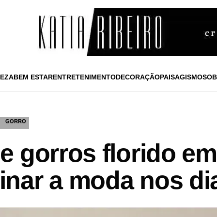
EZA
BEM ESTAR
ENTRETENIMENTO
DECORAÇÃO
PAISAGISMO
SOB
GORRO
e gorros florido e
nar a moda nos dia