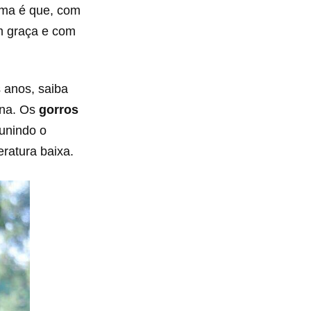
ema é que, com
em graça e com
 anos, saiba
tina. Os
gorros
unindo o
ratura baixa.