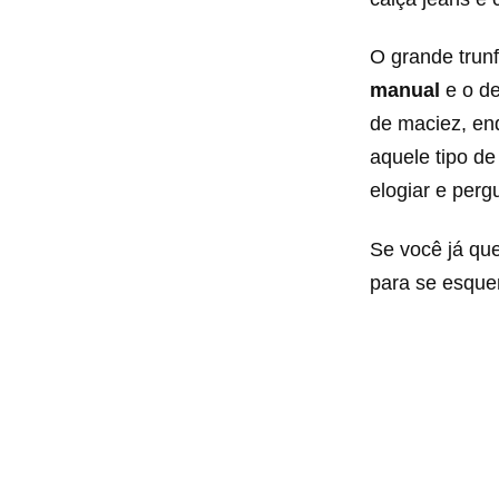
O grande trun
manual
e o d
de maciez, en
aquele tipo de
elogiar e perg
Se você já que
para se esque