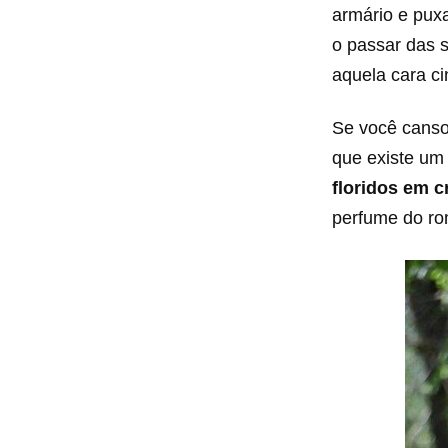
armário e pux
o passar das 
aquela cara c
Se você canso
que existe u
floridos em 
perfume do ro