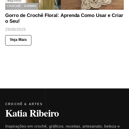
82
Views
◉
CROCHÊ
GORRO
Gorro de Crochê Floral: Aprenda Como Usar e Criar
o Seu!
29/08/2025
Veja Mais
CROCHÊ & ARTES
Katia Ribeiro
Inspirações em crochê, gráficos, receitas, artesanato, beleza e