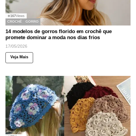
167
Views
◉
CROCHÊ
GORRO
14 modelos de gorros florido em crochê que
promete dominar a moda nos dias frios
17/05/2026
Veja Mais