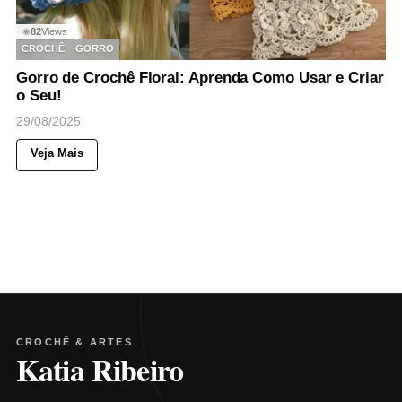
82
Views
◉
CROCHÊ
GORRO
Gorro de Crochê Floral: Aprenda Como Usar e Criar
o Seu!
29/08/2025
Veja Mais
CROCHÊ & ARTES
Katia Ribeiro