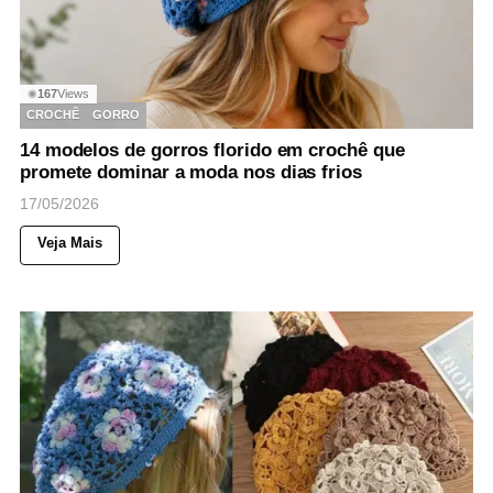
167
Views
◉
CROCHÊ
GORRO
14 modelos de gorros florido em crochê que
promete dominar a moda nos dias frios
17/05/2026
Veja Mais