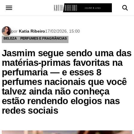
Pular
para
o
conteúdo
por
Katia Ribeiro
17/02/2026, 15:00
BELEZA
PERFUMES E FRAGRÂNCIAS
Jasmim segue sendo uma das
matérias-primas favoritas na
perfumaria — e esses 8
perfumes nacionais que você
talvez ainda não conheça
estão rendendo elogios nas
redes sociais