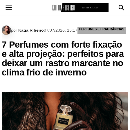
Pular
para
o
conteúdo
PERFUMES E FRAGRÂNCIAS
por
Katia Ribeiro
07/07/2026, 15:17
7 Perfumes com forte fixação
e alta projeção: perfeitos para
deixar um rastro marcante no
clima frio de inverno