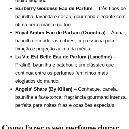
muito elogiado.
Burberry Goddess Eau de Parfum
– Três tipos de
baunilha, lavanda e cacau; gourmand elegante com
ótima performance no frio.
Royal Amber Eau de Parfum (Orientica)
– Âmbar,
baunilha e madeiras nobres; impressiona pela
fixação e projeção acima da média.
La Vie Est Belle Eau de Parfum (Lancôme)
–
Pralinê, baunilha e patchouli; um clássico que
continua entre os perfumes femininos mais
elogiados do mundo.
Angels’ Share (By Kilian)
– Conhaque, canela,
baunilha e fava-tonca; fragrância gourmand intensa,
perfeita para noites frias e ocasiões especiais.
Como fazer o seu perfume durar