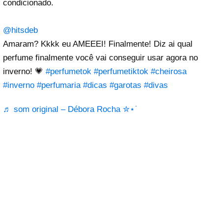
condicionado.
@hitsdeb
Amaram? Kkkk eu AMEEEI! Finalmente! Diz ai qual
perfume finalmente você vai conseguir usar agora no
inverno! 💗
#perfumetok
#perfumetiktok
#cheirosa
#inverno
#perfumaria
#dicas
#garotas
#divas
♬ som original – Débora Rocha ✮⋆˙