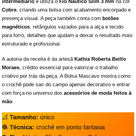
intermediário
e utiliza o
Fio Náutico Slim 3 mm
na cor
Cobre
, criando uma bolsa com acabamento encorpado e
presença visual. A peça também conta com
botões
magnéticos
, retângulos vazados para a alça e tecido
para forro, detalhes que ajudam a deixar o resultado mais
estruturado e profissional.
A autoria da receita é da artesã
Kathia Roberta Beillo
Moraes
, crédito essencial para valorizar o trabalho
criativo por trás da peça. A Bolsa Mascavo mostra como
o crochê pode sair do campo apenas decorativo e entrar
com força no universo dos
acessórios de moda feitos à
mão
.
📐
Tamanho:
único
🧶
Técnica:
crochê em ponto fantasia