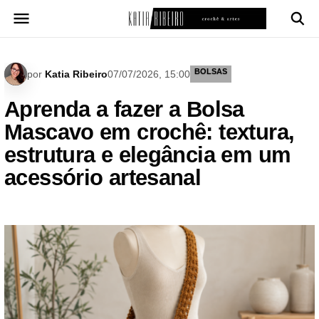
Pular
para
o
conteúdo
BOLSAS
por
Katia Ribeiro
07/07/2026, 15:00
Aprenda a fazer a Bolsa
Mascavo em crochê: textura,
estrutura e elegância em um
acessório artesanal