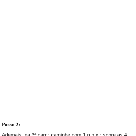
Passo 2:
Ademais, na 3ª carr.: caminhe com 1 p.b.x.; sobre as 4