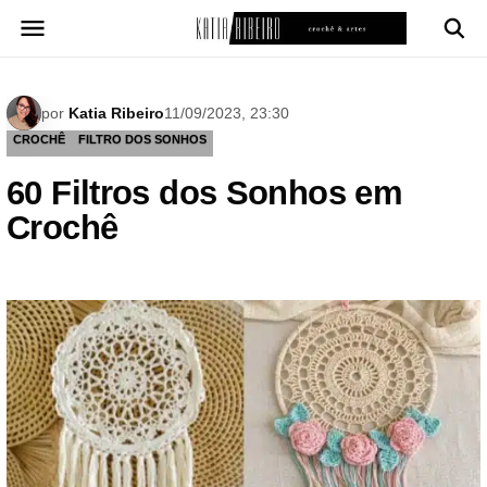
Pular
para
o
conteúdo
por
Katia Ribeiro
11/09/2023, 23:30
CROCHÊ
FILTRO DOS SONHOS
60 Filtros dos Sonhos em
Crochê