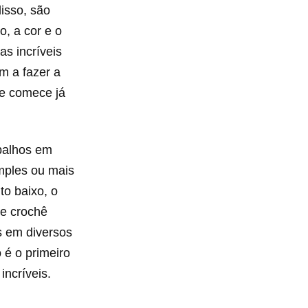
isso, são
o, a cor e o
as incríveis
m a fazer a
 e comece já
abalhos em
imples ou mais
to baixo, o
de crochê
s em diversos
 é o primeiro
ncríveis.