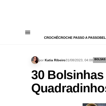
Pular
para
o
conteúdo
CROCHÊ
CROCHE PASSO A PASSO
BEL
BOLSAS
por
Katia Ribeiro
31/08/2023, 04:00
30 Bolsinhas
Quadradinhos