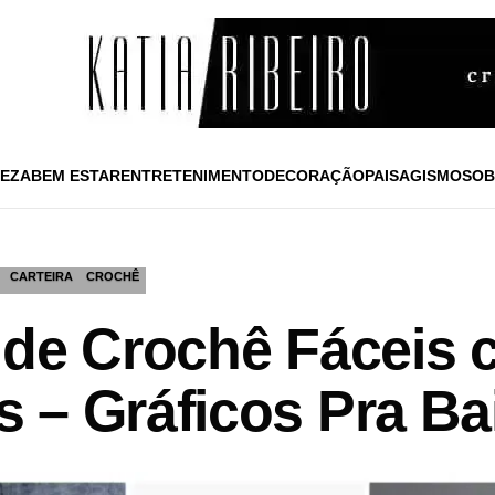
EZA
BEM ESTAR
ENTRETENIMENTO
DECORAÇÃO
PAISAGISMO
SOB
CARTEIRA
CROCHÊ
 de Crochê Fáceis
 – Gráficos Pra Ba