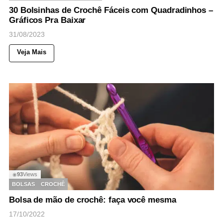
30 Bolsinhas de Crochê Fáceis com Quadradinhos –
Gráficos Pra Baixar
31/08/2023
Veja Mais
93
Views
◉
BOLSAS
CROCHÊ
Bolsa de mão de crochê: faça você mesma
17/10/2022