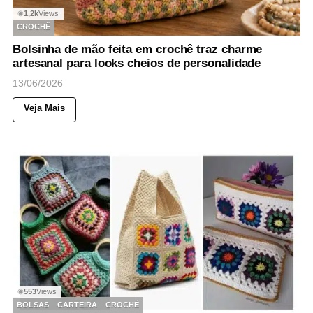
1,2k
Views
◉
CROCHÊ
Bolsinha de mão feita em crochê traz charme
artesanal para looks cheios de personalidade
13/06/2026
Veja Mais
553
Views
◉
BOLSAS
CARTEIRA
CROCHÊ