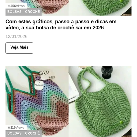
456
Views
◉
BOLSAS
CROCHÊ
Com estes gráficos, passo a passo e dicas em
vídeo, a sua bolsa de crochê sai em 2026
12/01/2026
Veja Mais
119
Views
◉
BOLSAS
CROCHÊ