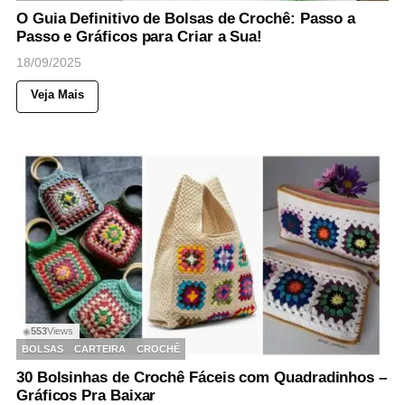
O Guia Definitivo de Bolsas de Crochê: Passo a
Passo e Gráficos para Criar a Sua!
18/09/2025
Veja Mais
553
Views
◉
BOLSAS
CARTEIRA
CROCHÊ
30 Bolsinhas de Crochê Fáceis com Quadradinhos –
Gráficos Pra Baixar