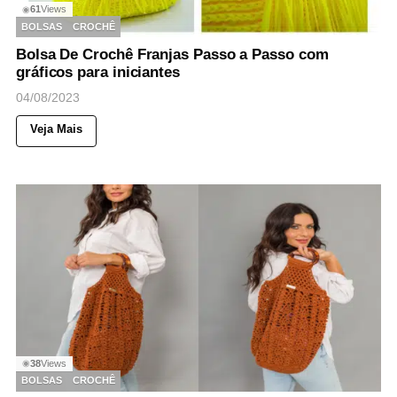
61
Views
◉
BOLSAS
CROCHÊ
Bolsa De Crochê Franjas Passo a Passo com
gráficos para iniciantes
04/08/2023
Veja Mais
38
Views
◉
BOLSAS
CROCHÊ