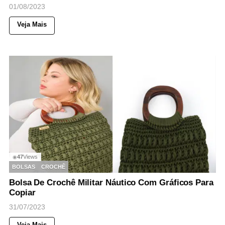
01/08/2023
Veja Mais
47
Views
◉
BOLSAS
CROCHÊ
Bolsa De Crochê Militar Náutico Com Gráficos Para
Copiar
31/07/2023
Veja Mais