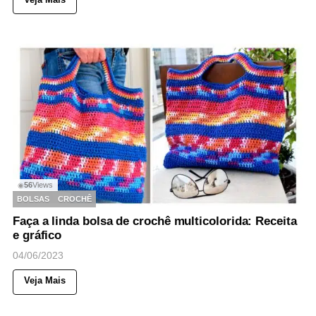
56
Views
◉
BOLSAS
CROCHÊ
Faça a linda bolsa de crochê multicolorida: Receita
e gráfico
04/06/2023
Veja Mais