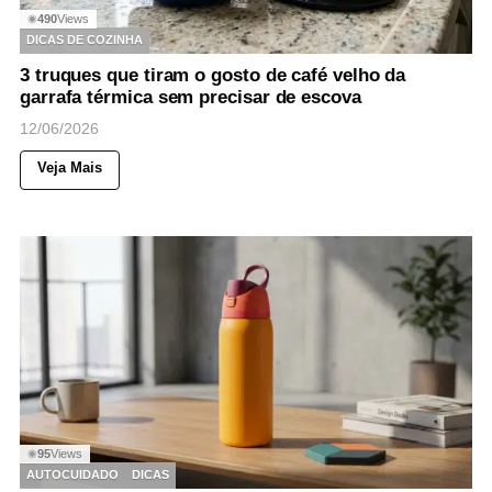
490
Views
◉
DICAS DE COZINHA
3 truques que tiram o gosto de café velho da
garrafa térmica sem precisar de escova
12/06/2026
Veja Mais
95
Views
◉
AUTOCUIDADO
DICAS