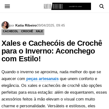
Pular
para
o
conteúdo
por
Katia Ribeiro
09/04/2025, 09:45
CACHECOL
CROCHÊ
XALE
Xales e Cachecóis de Crochê
para o Inverno: Aconchego
com Estilo!
Quando o inverno se aproxima, nada melhor do que se
aquecer com
peças artesanais
que unem conforto e
elegância. Os xales e cachecóis de crochê são opções
perfeitas para essa estação: além de esquentarem, esses
acessórios feitos à mão elevam o visual com muito
charme e personalidade. Versáteis e estilosos, eles