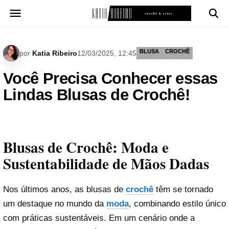
Pular
para
o
conteúdo
BLUSA
CROCHÊ
por
Katia Ribeiro
12/03/2025, 12:45
Você Precisa Conhecer essas
Lindas Blusas de Crochê!
Blusas de Crochê: Moda e
Sustentabilidade de Mãos Dadas
Nos últimos anos, as blusas de
crochê
têm se tornado
um destaque no mundo da
moda
, combinando estilo único
com práticas sustentáveis. Em um cenário onde a