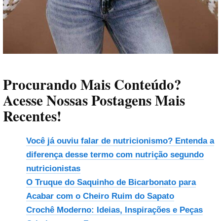
Procurando Mais Conteúdo?
Acesse Nossas Postagens Mais
Recentes!
Você já ouviu falar de nutricionismo? Entenda a
diferença desse termo com nutrição segundo
nutricionistas
O Truque do Saquinho de Bicarbonato para
Acabar com o Cheiro Ruim do Sapato
Crochê Moderno: Ideias, Inspirações e Peças