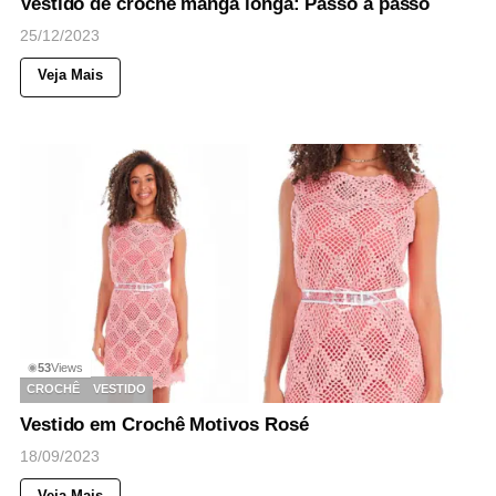
Vestido de crochê manga longa: Passo a passo
25/12/2023
Veja Mais
53
Views
◉
CROCHÊ
VESTIDO
Vestido em Crochê Motivos Rosé
18/09/2023
Veja Mais