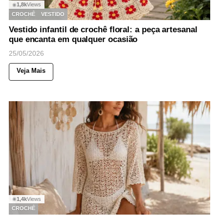
1,8k
Views
◉
CROCHÊ
VESTIDO
Vestido infantil de crochê floral: a peça artesanal
que encanta em qualquer ocasião
25/05/2026
Veja Mais
1,4k
Views
◉
CROCHÊ