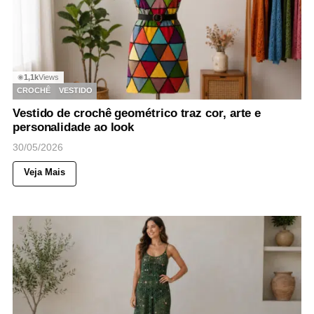
1,1k
Views
◉
CROCHÊ
VESTIDO
Vestido de crochê geométrico traz cor, arte e
personalidade ao look
30/05/2026
Veja Mais