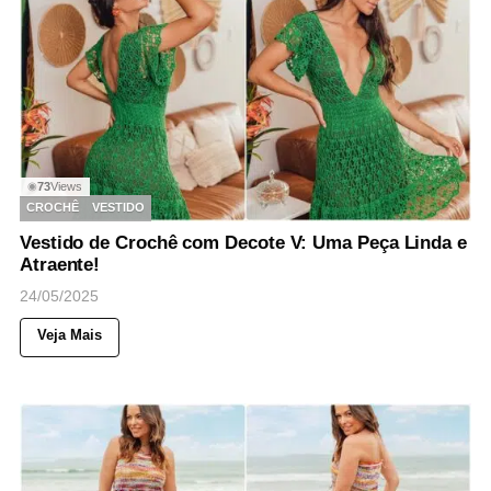
73
Views
◉
CROCHÊ
VESTIDO
Vestido de Crochê com Decote V: Uma Peça Linda e
Atraente!
24/05/2025
Veja Mais