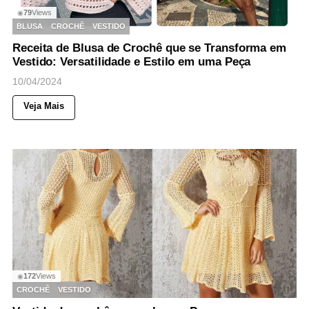
79
Views
◉
BLUSA
CROCHÊ
VESTIDO
Receita de Blusa de Crochê que se Transforma em
Vestido: Versatilidade e Estilo em uma Peça
10/04/2024
Veja Mais
172
Views
◉
CROCHÊ
VESTIDO