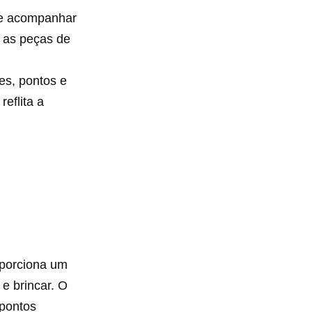
ode acompanhar
, as peças de
res, pontos e
eflita a
oporciona um
 e brincar. O
 pontos