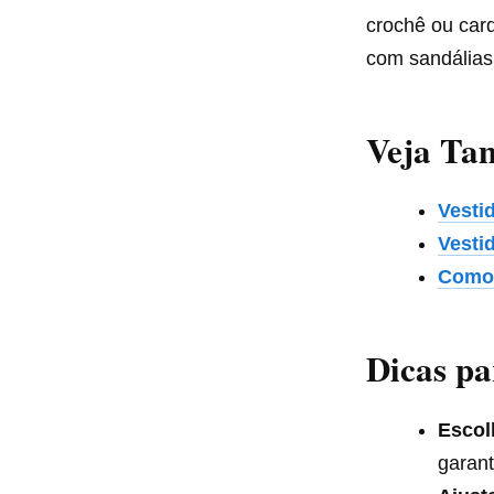
crochê ou card
com sandálias 
Veja T
Vesti
Vesti
Como 
Dicas pa
Escol
garant