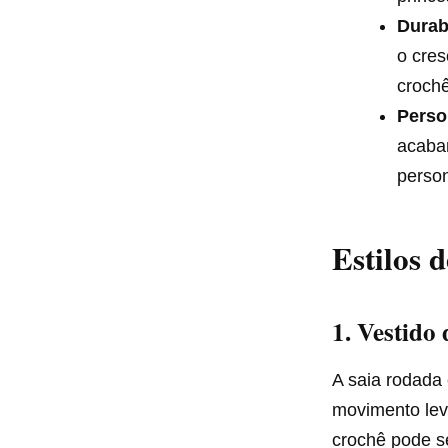
Durab
o cres
crochê
Perso
acabam
person
Estilos 
1.
Vestido
A saia rodada 
movimento leve
crochê pode s