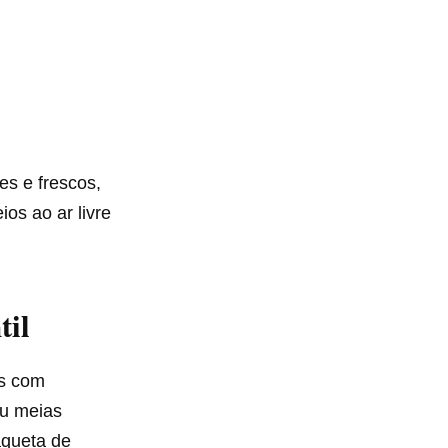
es e frescos,
os ao ar livre
til
os com
ou meias
aqueta de