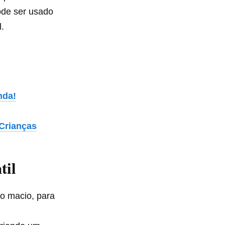
ode ser usado
.
nda!
 Crianças
til
co macio, para