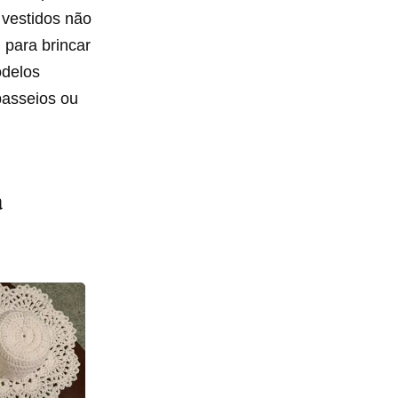
 vestidos não
 para brincar
odelos
passeios ou
a