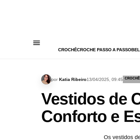
Pular
para
o
conteúdo
CROCHÊ
CROCHE PASSO A PASSO
BEL
CROCHÊ
por
Katia Ribeiro
13/04/2025, 09:45
Vestidos de C
Conforto e Es
Os vestidos de