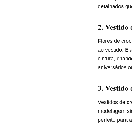
detalhados qu
2.
Vestido 
Flores de cro
ao vestido. E
cintura, crian
aniversários o
3.
Vestido 
Vestidos de c
modelagem sim
perfeito para