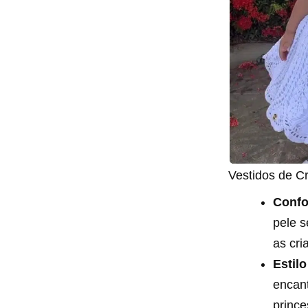
Vestidos de Cr
Confo
pele s
as cri
Estil
encant
princ