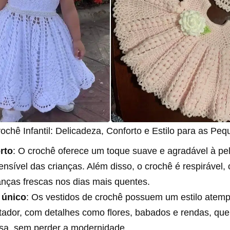
ochê Infantil: Delicadeza, Conforto e Estilo para as Peq
rto
: O crochê oferece um toque suave e agradável à pel
ensível das crianças. Além disso, o crochê é respirável
anças frescas nos dias mais quentes.
o único
: Os vestidos de crochê possuem um estilo atemp
ador, com detalhes como flores, babados e rendas, qu
esa, sem perder a modernidade.