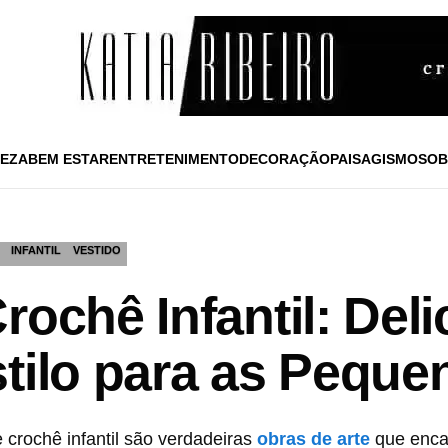
EZA
BEM ESTAR
ENTRETENIMENTO
DECORAÇÃO
PAISAGISMO
SOB
INFANTIL
VESTIDO
rochê Infantil: Del
tilo para as Peque
 crochê infantil são verdadeiras
obras de arte
que enca