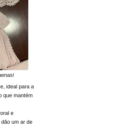
uenas!
e, ideal para a
, o que mantém
oral e
e dão um ar de