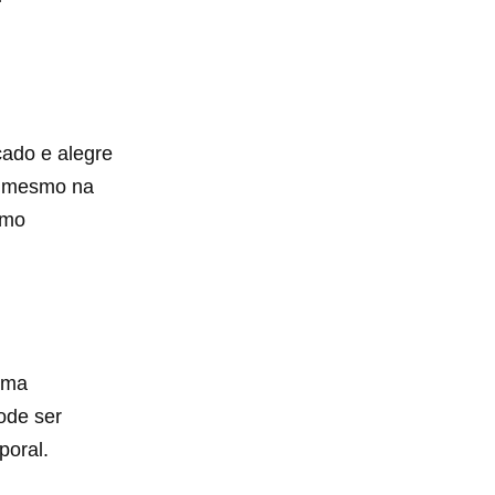
cado e alegre
té mesmo na
omo
uma
ode ser
poral.