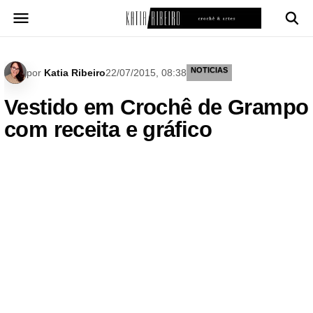
Pular
para
o
conteúdo
NOTICIAS
por
Katia Ribeiro
22/07/2015, 08:38
Vestido em Crochê de Grampo
com receita e gráfico