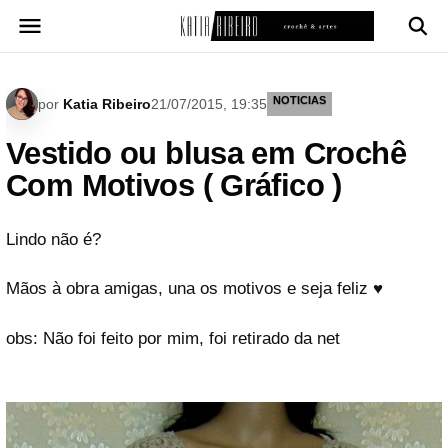
Pular
para
o
conteúdo
NOTICIAS
por
Katia Ribeiro
21/07/2015, 19:35
Vestido ou blusa em Crochê
Com Motivos ( Gráfico )
Lindo não é?
Mãos à obra amigas, una os motivos e seja feliz ♥
obs: Não foi feito por mim, foi retirado da net