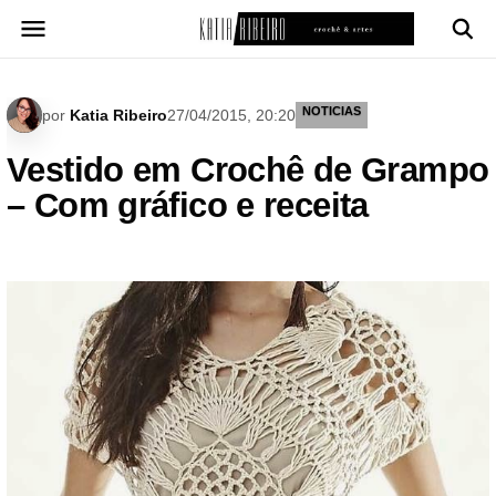
Pular
para
o
conteúdo
NOTICIAS
por
Katia Ribeiro
27/04/2015, 20:20
Vestido em Crochê de Grampo
– Com gráfico e receita