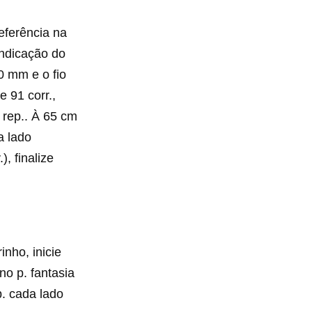
eferência na
ndicação do
0 mm e o fio
e 91 corr.,
e rep.. À 65 cm
a lado
), finalize
nho, inicie
no p. fantasia
b. cada lado