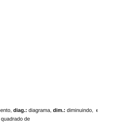
ento,
diag.:
diagrama,
dim.:
diminuindo,
dir.:
direita,
es
quadrado de