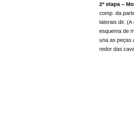
2ª etapa – M
comp. da parte
laterais dir. 
esquema de med
una as peças a
redor das cav