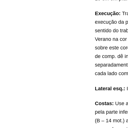
Execução:
Tra
execução da p
sentido do tra
Verano na cor 
sobre este cor
de comp. dê in
separadamente d
cada lado com 
Lateral esq.:
I
Costas:
Use a 
pela parte infe
(B – 14 mot.) 