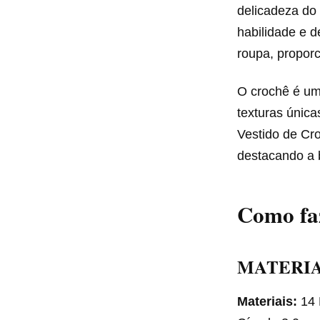
delicadeza do
habilidade e d
roupa, propor
O crochê é um
texturas única
Vestido de Cr
destacando a 
Como faz
MATERIA
Materiais:
14 