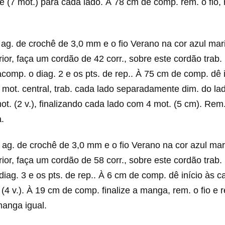
(7 mot.) para cada lado. À 78 cm de comp. rem. o fio, 
ag. de crochê de 3,0 mm e o fio Verano na cor azul mari
rior, faça um cordão de 42 corr., sobre este cordão trab. 
acomp. o diag. 2 e os pts. de rep.. À 75 cm de comp. dê 
 mot. central, trab. cada lado separadamente dim. do la
mot. (2 v.), finalizando cada lado com 4 mot. (5 cm). Rem.
a.
ag. de crochê de 3,0 mm e o fio Verano na cor azul mari
rior, faça um cordão de 58 corr., sobre este cordão trab. 
diag. 3 e os pts. de rep.. À 6 cm de comp. dê início às c
. (4 v.). À 19 cm de comp. finalize a manga, rem. o fio e 
manga igual.