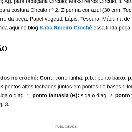
; Ag. para tapeçaria Círculo; Maxxi retrós Círculo, 1 ret
. para costura Círculo nº 2; Zíper na cor azul (30 cm); T
orro da peça; Papel vegetal; Lápis; Tesoura; Máquina de 
nda aqui no blog
Katia Ribeiro Crochê
essa linda peça.
ÃO
ados no crochê: Corr.:
correntinha,
p.b.:
ponto baixo,
p.
3 pontos altos fechados juntos em pontos de bases dife
iga o diag. 1,
ponto fantasia (B):
siga o diag. 2,
ponto 
g. 3.
PUBLICIDADE