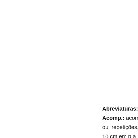
Abreviaturas:
Acomp.:
aco
ou repetições
10 cm em p.a.