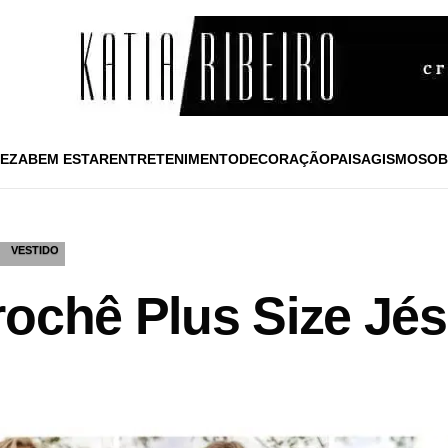
EZA
BEM ESTAR
ENTRETENIMENTO
DECORAÇÃO
PAISAGISMO
SOB
VESTIDO
rochê Plus Size Jé