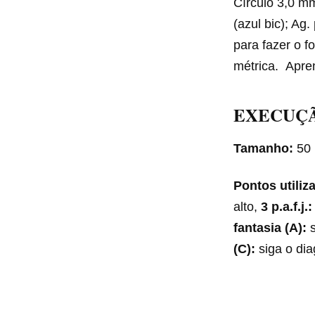
Círculo 3,0 mm
(azul bic); Ag
para fazer o f
métrica. Apre
EXECUÇ
Tamanho:
50
Pontos utiliz
alto,
3 p.a.f.j.:
fantasia (A):
s
(C):
siga o dia