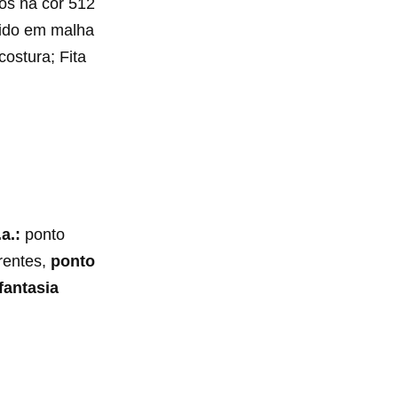
rós na cor 512
ecido em malha
costura; Fita
a.:
ponto
rentes,
ponto
fantasia