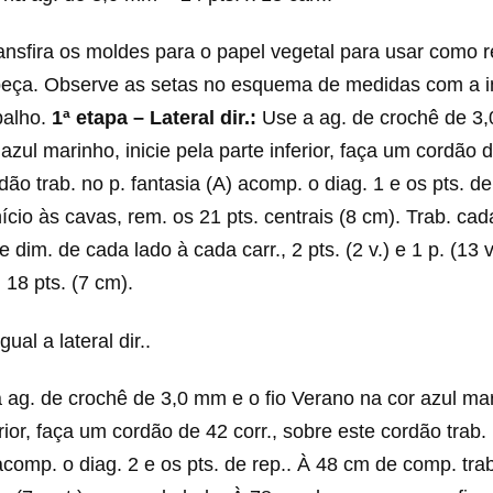
nsfira os moldes para o papel vegetal para usar como r
eça. Observe as setas no esquema de medidas com a i
balho.
1ª etapa – Lateral dir.:
Use a ag. de crochê de 3,
azul marinho, inicie pela parte inferior, faça um cordão d
dão trab. no p. fantasia (A) acomp. o diag. 1 e os pts. d
ício às cavas, rem. os 21 pts. centrais (8 cm). Trab. cad
im. de cada lado à cada carr., 2 pts. (2 v.) e 1 p. (13 v.
18 pts. (7 cm).
gual a lateral dir..
ag. de crochê de 3,0 mm e o fio Verano na cor azul mari
rior, faça um cordão de 42 corr., sobre este cordão trab. 
acomp. o diag. 2 e os pts. de rep.. À 48 cm de comp. tra