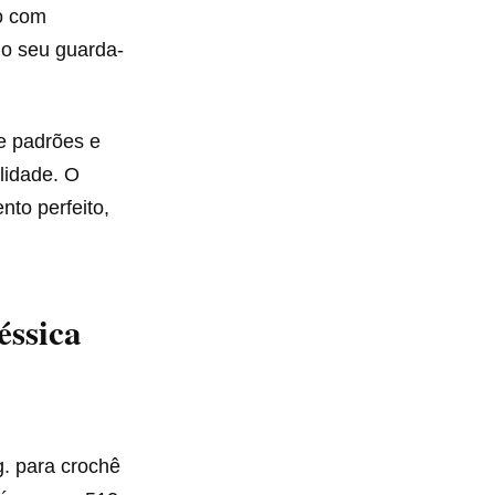
o com
 o seu guarda-
e padrões e
lidade. O
to perfeito,
éssica
g. para crochê