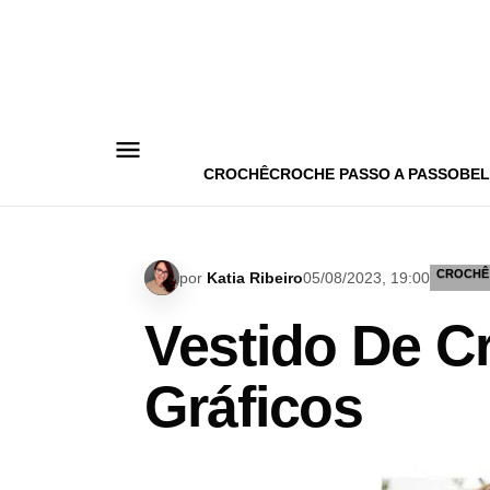
Pular
para
o
conteúdo
CROCHÊ
CROCHE PASSO A PASSO
BEL
CROCHÊ
por
Katia Ribeiro
05/08/2023, 19:00
Vestido De C
Gráficos