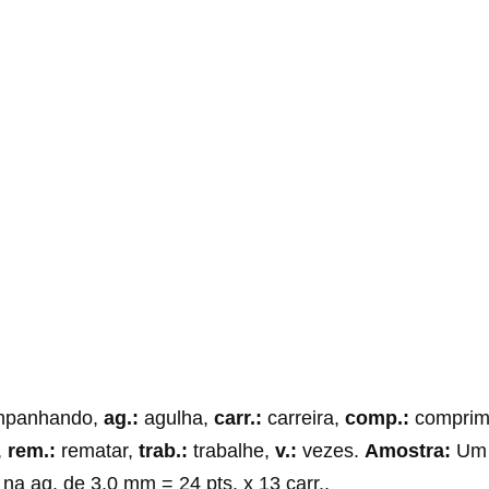
mpanhando,
ag.:
agulha,
carr.:
carreira,
comp.:
comprim
,
rem.:
rematar,
trab.:
trabalhe,
v.:
vezes.
Amostra:
Um 
 na ag. de 3,0 mm = 24 pts. x 13 carr..