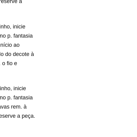
reserve a
nho, inicie
no p. fantasia
início ao
do do decote à
 o fio e
nho, inicie
no p. fantasia
avas rem. à
reserve a peça.