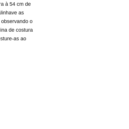
ra à 54 cm de
alinhave as
te observando o
ina de costura
osture-as ao