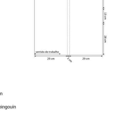
in
 pingouin