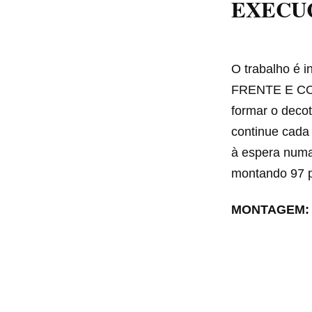
EXECU
O trabalho é in
FRENTE E COST
formar o decot
continue cada 
à espera numa a
montando 97 p.
MONTAGEM: