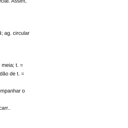
cial. Assim,
; ag. circular
 meia; t. =
rdão de t. =
companhar o
arr..