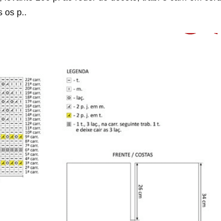
 os p..