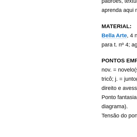
padrões, textu
aprenda aqui 
MATERIAL:
Bella Arte
, 4 
para t. nº 4; 
PONTOS EM
nov. = novelo(s
tricô; j. = jun
direito e avess
Ponto fantasia
diagrama).
Tensão do pon