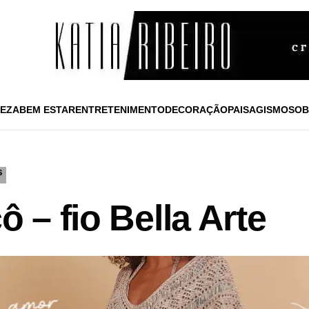
EZA
BEM ESTAR
ENTRETENIMENTO
DECORAÇÃO
PAISAGISMO
SOB
S
ô – fio Bella Arte