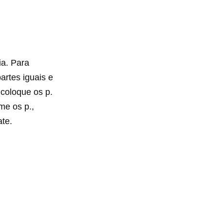
ia. Para
artes iguais e
 coloque os p.
ome os p.,
ate.