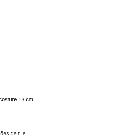
 costure 13 cm
dões de t. e