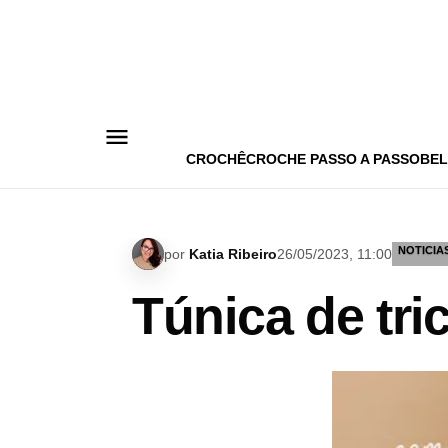
Pular
para
o
conteúdo
CROCHÊ
CROCHE PASSO A PASSO
BEL
NOTICIA
por
Katia Ribeiro
26/05/2023, 11:00
Túnica de tric