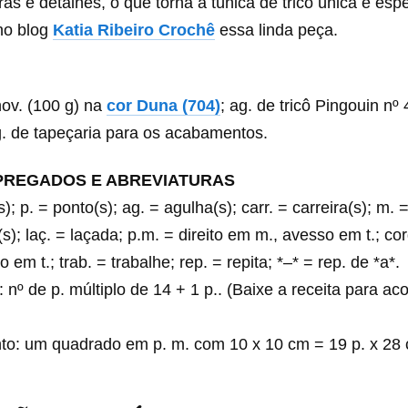
ras e detalhes, o que torna a túnica de tricô única e espe
no blog
Katia Ribeiro Crochê
essa linda peça.
nov. (100 g) na
cor Duna (704)
; ag. de tricô Pingouin nº 4
ag. de tapeçaria para os acabamentos.
PREGADOS E ABREVIATURAS
); p. = ponto(s); ag. = agulha(s); carr. = carreira(s); m. =
to(s); laç. = laçada; p.m. = direito em m., avesso em t.; co
o em t.; trab. = trabalhe; rep. = repita; *–* = rep. de *a*.
: nº de p. múltiplo de 14 + 1 p.. (Baixe a receita para a
to: um quadrado em p. m. com 10 x 10 cm = 19 p. x 28 c