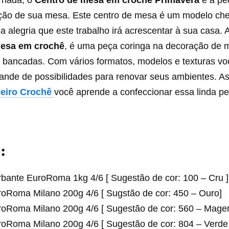
 nada, o
Centro de mesa em crochê Primavera
é a peç
ção de sua mesa. Este centro de mesa é um modelo che
a alegria que este trabalho irá acrescentar à sua casa. 
mesa em crochê
, é uma peça coringa na decoração de 
 bancadas. Com vários formatos, modelos e texturas v
ande de possibilidades para renovar seus ambientes. As
beiro Crochê
você aprende a confeccionar essa linda p
:
bante EuroRoma 1kg 4/6 [ Sugestão de cor: 100 – Cru ]
roRoma Milano 200g 4/6 [ Sugstão de cor: 450 – Ouro]
roRoma Milano 200g 4/6 [ Sugestão de cor: 560 – Magen
roRoma Milano 200g 4/6 [ Sugestão de cor: 804 – Verde