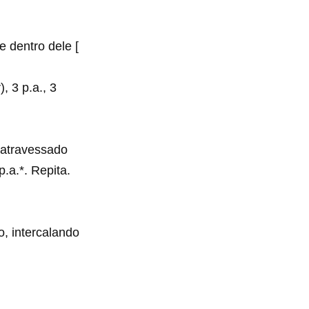
 dentro dele [
), 3 p.a., 3
. atravessado
p.a.*. Repita.
o, intercalando