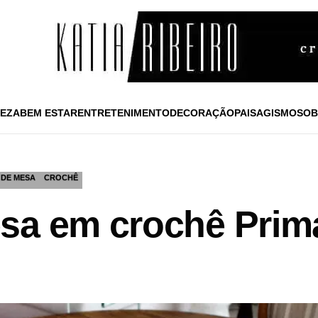
EZA
BEM ESTAR
ENTRETENIMENTO
DECORAÇÃO
PAISAGISMO
SOB
 DE MESA
CROCHÊ
sa em crochê Prim