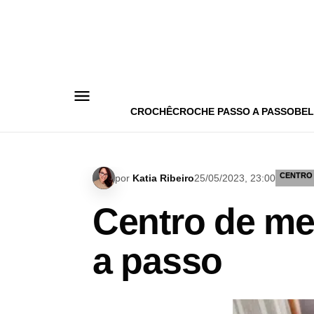
Pular
para
o
conteúdo
CROCHÊ
CROCHE PASSO A PASSO
BEL
CENTRO
por
Katia Ribeiro
25/05/2023, 23:00
Centro de me
a passo