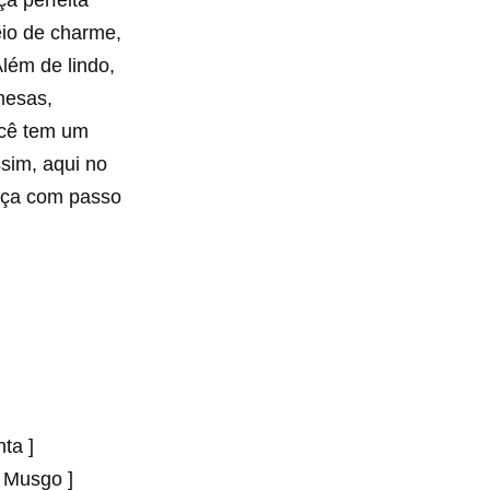
a perfeita
io de charme,
Além de lindo,
mesas,
ocê tem um
sim, aqui no
eça com passo
ta ]
 Musgo ]