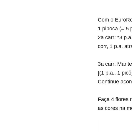
Com o EuroRoma
1 pipoca (= 5 p
2a carr: *3 p.a
corr, 1 p.a. a
3a carr: Mante
[(1 p.a., 1 pic
Continue acom
Faça 4 flores
as cores na m