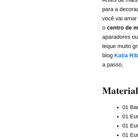
Antes de mais
para a decora
você vai amar 
o
centro de 
aparadores ou
leque muito gr
blog
Katia Ri
a passo.
Material
01 Bar
01 Eu
01 Eu
01 Eu