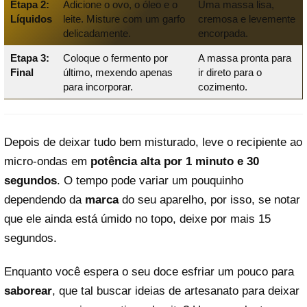
Etapa 2:
Adicione o ovo, o óleo e o
Uma massa lisa,
Líquidos
leite. Misture com um garfo
cremosa e levemente
delicadamente.
encorpada.
Etapa 3:
Coloque o fermento por
A massa pronta para
Final
último, mexendo apenas
ir direto para o
para incorporar.
cozimento.
Depois de deixar tudo bem misturado, leve o recipiente ao
micro-ondas em
potência alta por 1 minuto e 30
segundos
. O tempo pode variar um pouquinho
dependendo da
marca
do seu aparelho, por isso, se notar
que ele ainda está úmido no topo, deixe por mais 15
segundos.
Enquanto você espera o seu doce esfriar um pouco para
saborear
, que tal buscar ideias de artesanato para deixar