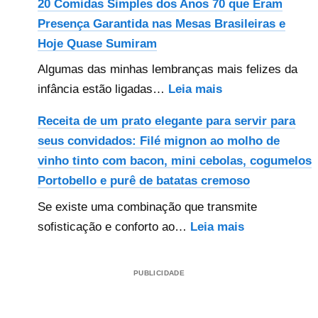
20 Comidas Simples dos Anos 70 que Eram
carreteiro:
Presença Garantida nas Mesas Brasileiras e
Essa
Hoje Quase Sumiram
é
Algumas das minhas lembranças mais felizes da
uma
:
infância estão ligadas…
Leia mais
das
20
melhores
Receita de um prato elegante para servir para
Comidas
receitas
seus convidados: Filé mignon ao molho de
Simples
que
vinho tinto com bacon, mini cebolas, cogumelos
dos
você
Portobello e purê de batatas cremoso
Anos
vai
Se existe uma combinação que transmite
70
ver
:
sofisticação e conforto ao…
Leia mais
que
dessa
Receita
Eram
iguaria
de
Presença
brasileira!
PUBLICIDADE
um
Garantida
prato
nas