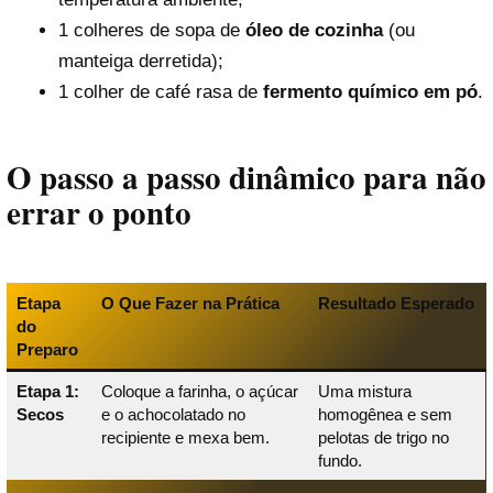
1 colheres de sopa de
óleo de cozinha
(ou
manteiga derretida);
1 colher de café rasa de
fermento químico em pó
.
O passo a passo dinâmico para não
errar o ponto
Etapa
O Que Fazer na Prática
Resultado Esperado
do
Preparo
Etapa 1:
Coloque a farinha, o açúcar
Uma mistura
Secos
e o achocolatado no
homogênea e sem
recipiente e mexa bem.
pelotas de trigo no
fundo.