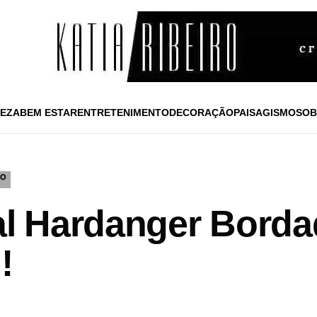
EZA
BEM ESTAR
ENTRETENIMENTO
DECORAÇÃO
PAISAGISMO
SOB
DO
tal Hardanger Bord
!