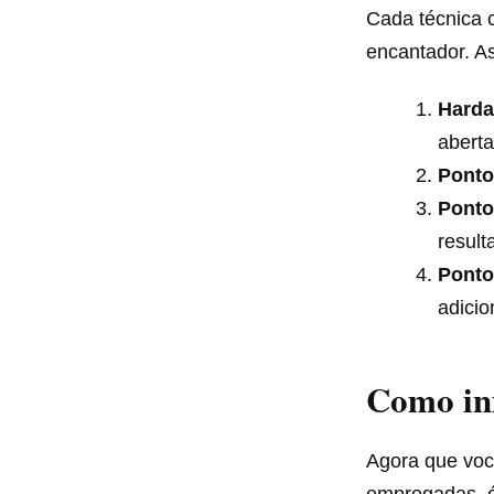
Cada técnica c
encantador. As
Harda
aberta
Ponto
Ponto
result
Ponto
adicio
Como ini
Agora que voc
empregadas, é