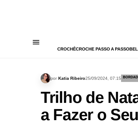
Pular
para
o
conteúdo
CROCHÊ
CROCHE PASSO A PASSO
BEL
BORDA
por
Katia Ribeiro
25/09/2024, 07:15
Trilho de Na
a Fazer o Seu