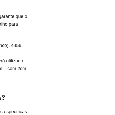
 garante que o
alho para
anco), 4456
á utilizado.
m – com 2cm
s?
s específicas.