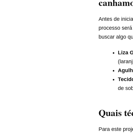
canhamo
Antes de inici
processo será 
buscar algo qu
Liza 
(laranj
Agulh
Tecid
de sob
Quais té
Para este proj