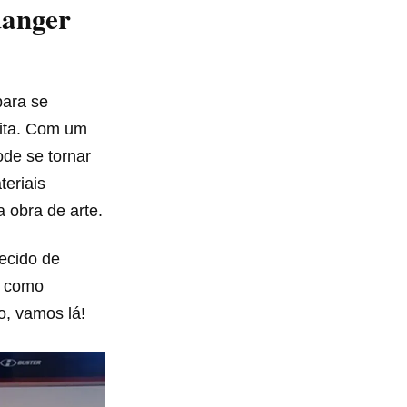
danger
para se
eita. Com um
ode se tornar
teriais
 obra de arte.
ecido de
s como
o, vamos lá!