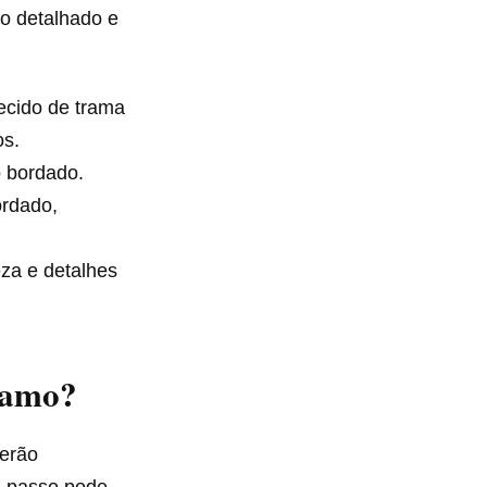
ho detalhado e
tecido de trama
os.
o bordado.
ordado,
za e detalhes
hamo?
serão
a passo pode