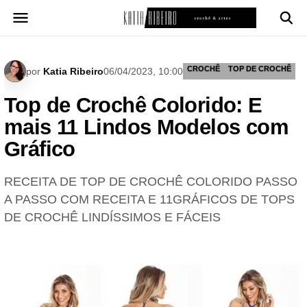
Pular
para
o
conteúdo
CROCHÊ
TOP DE CROCHÊ
por
Katia Ribeiro
06/04/2023, 10:00
Top de Crochê Colorido: E
mais 11 Lindos Modelos com
Gráfico
RECEITA DE TOP DE CROCHÊ COLORIDO PASSO
A PASSO COM RECEITA E 11GRÁFICOS DE TOPS
DE CROCHÊ LINDÍSSIMOS E FÁCEIS