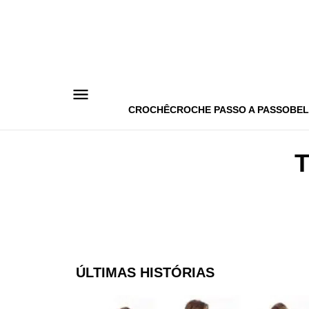
Pular
para
o
conteúdo
CROCHÊ
CROCHE PASSO A PASSO
BEL
ÚLTIMAS HISTÓRIAS