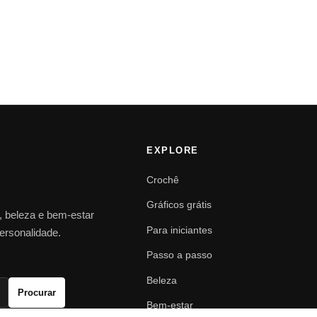
EXPLORE
Crochê
Gráficos grátis
o, beleza e bem-estar
Para iniciantes
personalidade.
Passo a passo
Beleza
Procurar
Bem-estar