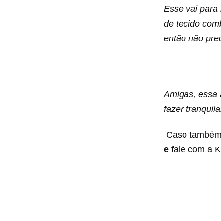
Esse vai para
de tecido comb
então não prec
Amigas, essa a
fazer tranqui
Caso também q
e
fale com a K