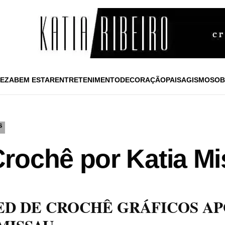
EZA
BEM ESTAR
ENTRETENIMENTO
DECORAÇÃO
PAISAGISMO
SOB
S
rochê por Katia M
ED DE CROCHÊ GRÁFICOS AP