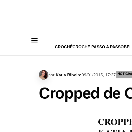
Pular
para
o
conteúdo
CROCHÊ
CROCHE PASSO A PASSO
BEL
NOTICIA
por
Katia Ribeiro
09/01/2015, 17:27
Cropped de C
CROPP