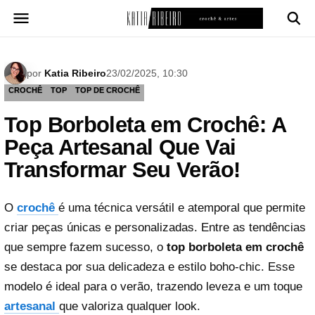
Pular
para
o
conteúdo
por
Katia Ribeiro
23/02/2025, 10:30
CROCHÊ
TOP
TOP DE CROCHÊ
Top Borboleta em Crochê: A
Peça Artesanal Que Vai
Transformar Seu Verão!
O
crochê
é uma técnica versátil e atemporal que permite
criar peças únicas e personalizadas. Entre as tendências
que sempre fazem sucesso, o
top borboleta em crochê
se destaca por sua delicadeza e estilo boho-chic. Esse
modelo é ideal para o verão, trazendo leveza e um toque
artesanal
que valoriza qualquer look.