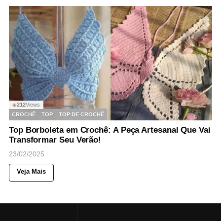
212
Views
◉
CROCHÊ
TOP
TOP DE CROCHÊ
Top Borboleta em Crochê: A Peça Artesanal Que Vai
Transformar Seu Verão!
23/02/2025
Veja Mais