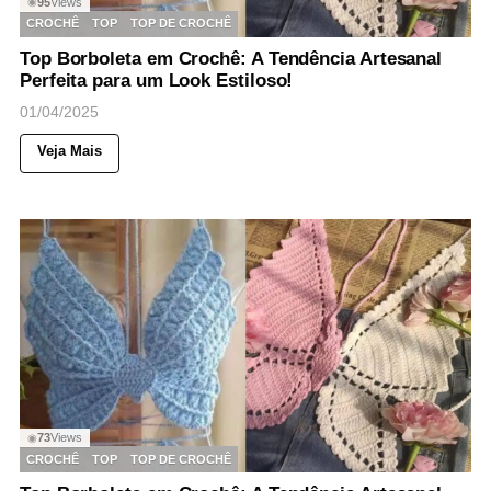
95
Views
◉
CROCHÊ
TOP
TOP DE CROCHÊ
Top Borboleta em Crochê: A Tendência Artesanal
Perfeita para um Look Estiloso!
01/04/2025
Veja Mais
73
Views
◉
CROCHÊ
TOP
TOP DE CROCHÊ