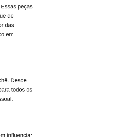
. Essas peças
que de
or das
ico em
ochê. Desde
para todos os
ssoal.
m influenciar