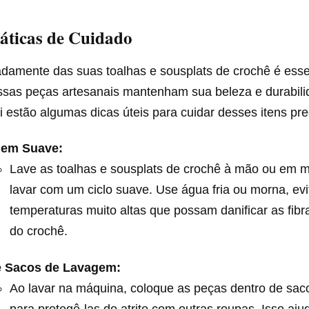
ráticas de Cuidado
damente das suas toalhas e sousplats de crochê é esse
essas peças artesanais mantenham sua beleza e durabili
 estão algumas dicas úteis para cuidar desses itens pre
em Suave:
Lave as toalhas e sousplats de crochê à mão ou em 
lavar com um ciclo suave. Use água fria ou morna, ev
temperaturas muito altas que possam danificar as fibr
do crochê.
ze Sacos de Lavagem:
Ao lavar na máquina, coloque as peças dentro de sa
para protegê-las do atrito com outras roupas. Isso aju