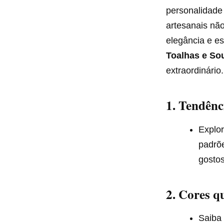
personalidade 
artesanais nã
elegância e e
Toalhas e So
extraordinário.
1. Tendên
Explo
padrõe
gostos
2. Cores q
Saiba