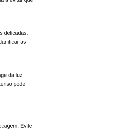
s delicadas.
anificar as
nge da luz
ntenso pode
ecagem. Evite