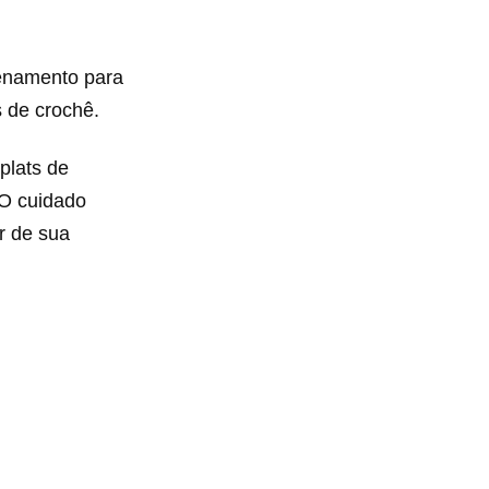
zenamento para
s de crochê.
plats de
 O cuidado
r de sua