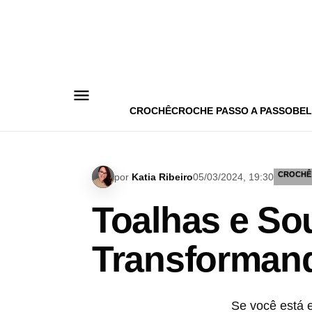
Pular
para
o
conteúdo
CROCHÊ
CROCHE PASSO A PASSO
BEL
CROCHÊ
por
Katia Ribeiro
05/03/2024, 19:30
Toalhas e So
Transformand
Se você está 