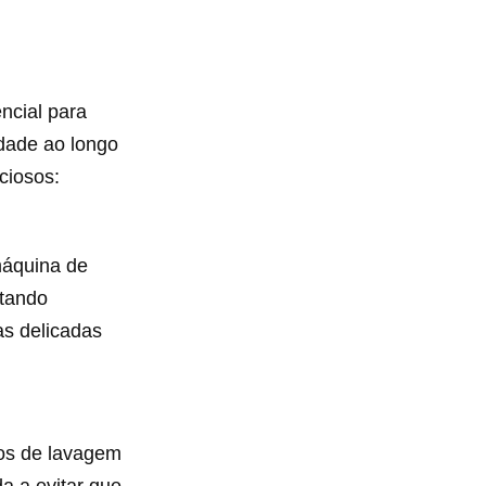
ncial para
dade ao longo
ciosos:
máquina de
itando
as delicadas
cos de lavagem
da a evitar que