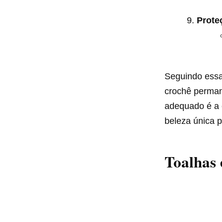
Prote
Seguindo essas
crochê perman
adequado é a 
beleza única p
Toalhas 