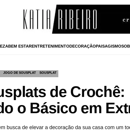
EZA
BEM ESTAR
ENTRETENIMENTO
DECORAÇÃO
PAISAGISMO
SOB
JOGO DE SOUSPLAT
SOUSPLAT
usplats de Crochê:
o o Básico em Extr
em busca de elevar a decoração da sua casa com um to