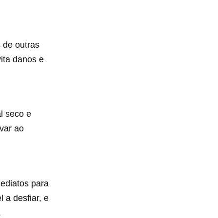
 de outras
ita danos e
l seco e
evar ao
mediatos para
 a desfiar, e
.