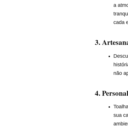
a atm
tranqu
cada 
3. Artesan
Descub
histór
não ap
4. Persona
Toalha
sua ca
ambien