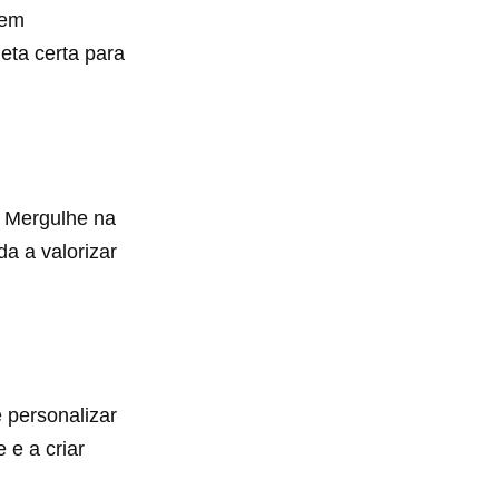
tem
eta certa para
. Mergulhe na
da a valorizar
 personalizar
 e a criar