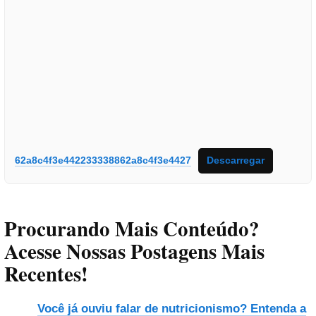
62a8c4f3e442233338862a8c4f3e4427
Descarregar
Procurando Mais Conteúdo?
Acesse Nossas Postagens Mais
Recentes!
Você já ouviu falar de nutricionismo? Entenda a