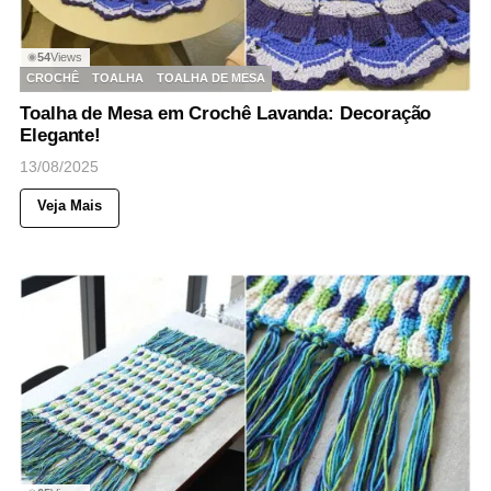
54
Views
◉
CROCHÊ
TOALHA
TOALHA DE MESA
Toalha de Mesa em Crochê Lavanda: Decoração
Elegante!
13/08/2025
Veja Mais