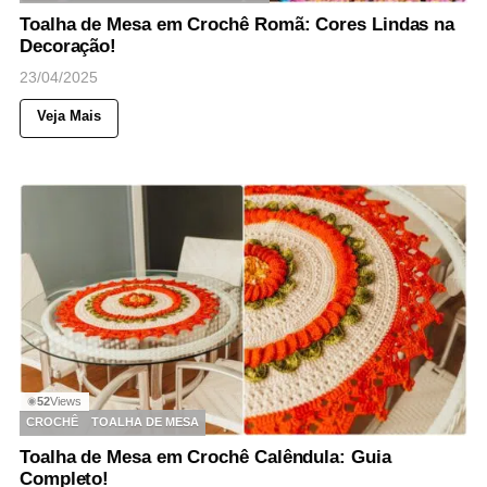
Toalha de Mesa em Crochê Romã: Cores Lindas na
Decoração!
23/04/2025
Veja Mais
52
Views
◉
CROCHÊ
TOALHA DE MESA
Toalha de Mesa em Crochê Calêndula: Guia
Completo!