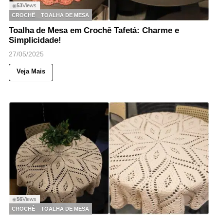
53
Views
◉
CROCHÊ
TOALHA DE MESA
Toalha de Mesa em Crochê Tafetá: Charme e
Simplicidade!
27/05/2025
Veja Mais
56
Views
◉
CROCHÊ
TOALHA DE MESA