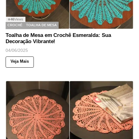
46
Views
◉
CROCHÊ
TOALHA DE MESA
Toalha de Mesa em Crochê Esmeralda: Sua
Decoração Vibrante!
04/06/2025
Veja Mais