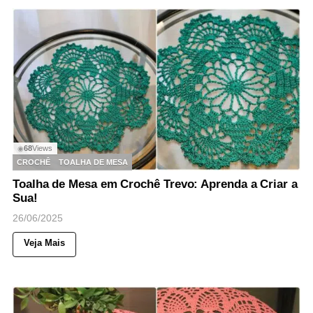
68
Views
◉
CROCHÊ
TOALHA DE MESA
Toalha de Mesa em Crochê Trevo: Aprenda a Criar a
Sua!
26/06/2025
Veja Mais