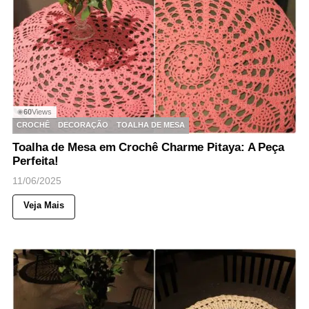
60
Views
◉
CROCHÊ
DECORAÇÃO
TOALHA DE MESA
Toalha de Mesa em Crochê Charme Pitaya: A Peça
Perfeita!
11/06/2025
Veja Mais