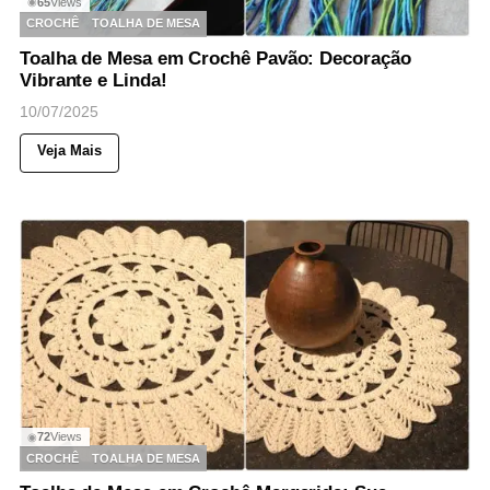
65
Views
◉
CROCHÊ
TOALHA DE MESA
Toalha de Mesa em Crochê Pavão: Decoração
Vibrante e Linda!
10/07/2025
Veja Mais
72
Views
◉
CROCHÊ
TOALHA DE MESA