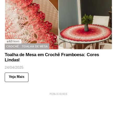
62
Views
◉
CROCHÊ
TOALHA DE MESA
Toalha de Mesa em Crochê Framboesa: Cores
Lindas!
24/04/2025
Veja Mais
PUBLICIDADE