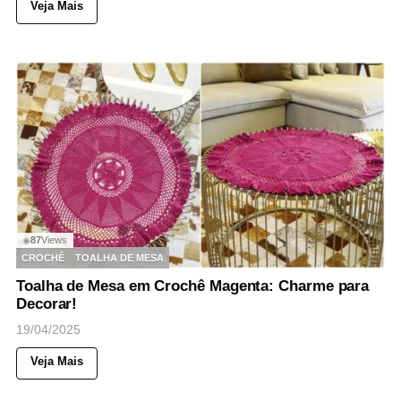
Veja Mais
87
Views
◉
CROCHÊ
TOALHA DE MESA
Toalha de Mesa em Crochê Magenta: Charme para
Decorar!
19/04/2025
Veja Mais