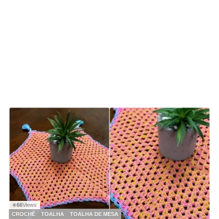
66
Views
◉
CROCHÊ
TOALHA
TOALHA DE MESA