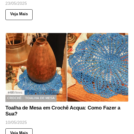
23/05/2025
Veja Mais
66
Views
◉
CROCHÊ
TOALHA DE MESA
Toalha de Mesa em Crochê Acqua: Como Fazer a
Sua?
10/05/2025
Veja Mais