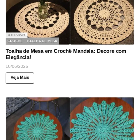
106
Views
◉
CROCHÊ
TOALHA DE MESA
Toalha de Mesa em Crochê Mandala: Decore com
Elegância!
10/06/2025
Veja Mais