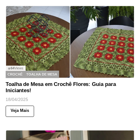
64
Views
◉
CROCHÊ
TOALHA DE MESA
Toalha de Mesa em Crochê Flores: Guia para
Iniciantes!
18/04/2025
Veja Mais