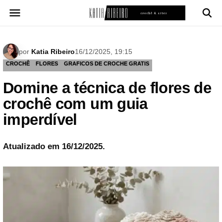
Pular
para
o
conteúdo
por
Katia Ribeiro
16/12/2025, 19:15
CROCHÊ
FLORES
GRAFICOS DE CROCHE GRATIS
Domine a técnica de flores de
crochê com um guia
imperdível
Atualizado em 16/12/2025.