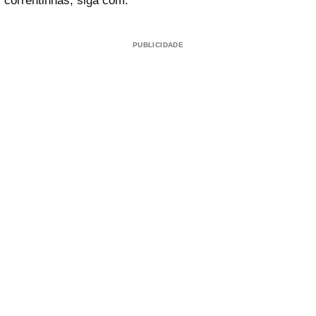
correntinhas, siga com:
PUBLICIDADE