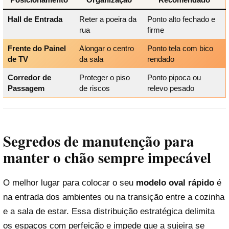
Hall de Entrada
Reter a poeira da
Ponto alto fechado e
rua
firme
Frente do Painel
Alongar o centro
Ponto tela com bico
de TV
da sala
rendado
Corredor de
Proteger o piso
Ponto pipoca ou
Passagem
de riscos
relevo pesado
Segredos de manutenção para
manter o chão sempre impecável
O melhor lugar para colocar o seu
modelo oval rápido
é
na entrada dos ambientes ou na transição entre a cozinha
e a sala de estar. Essa distribuição estratégica delimita
os espaços com perfeição e impede que a sujeira se