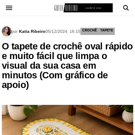
Pular
para
o
conteúdo
CROCHÊ
TAPETE
por
Katia Ribeiro
05/12/2024, 16:15
O tapete de crochê oval rápido
e muito fácil que limpa o
visual da sua casa em
minutos (Com gráfico de
apoio)