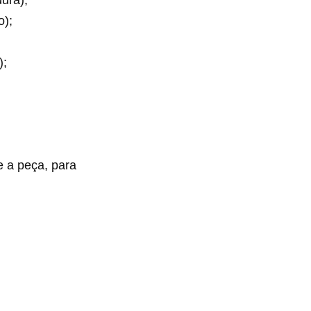
ura);
o);
);
 a peça, para