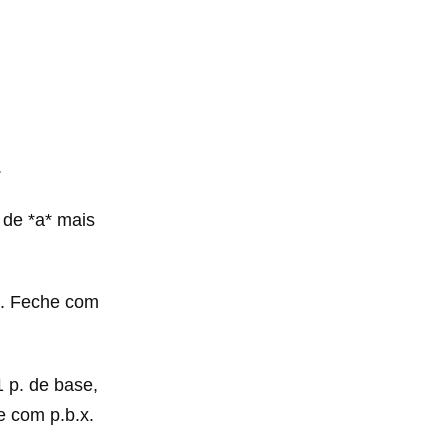
.
p. de *a* mais
se. Feche com
 1 p. de base,
he com p.b.x.