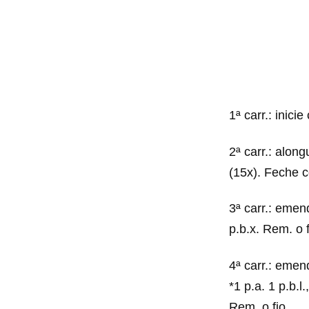
1ª carr.: inici
2ª carr.: alongu
(15x). Feche c
3ª carr.: emen
p.b.x. Rem. o f
4ª carr.: emend
*1 p.a. 1 p.b.l
Rem. o fio.