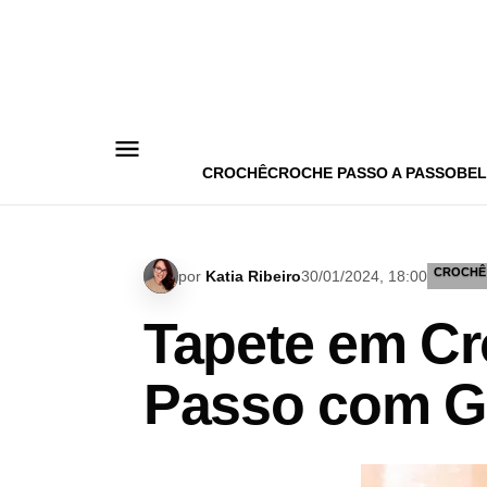
Pular
para
o
conteúdo
CROCHÊ
CROCHE PASSO A PASSO
BEL
CROCHÊ
por
Katia Ribeiro
30/01/2024, 18:00
Tapete em Cr
Passo com G