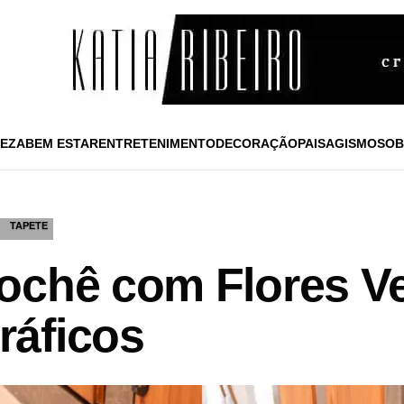
EZA
BEM ESTAR
ENTRETENIMENTO
DECORAÇÃO
PAISAGISMO
SOB
TAPETE
ochê com Flores Ve
ráficos