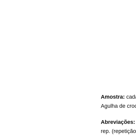
Amostra:
cada
Agulha de cro
Abreviações:
rep. (repetiçã