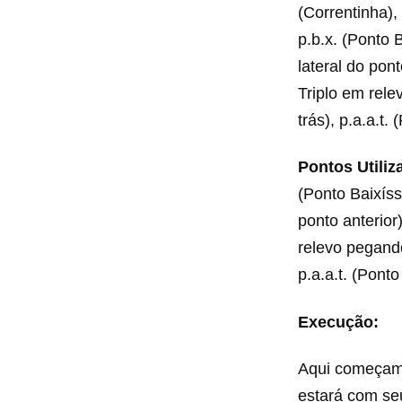
(Correntinha), 
p.b.x. (Ponto 
lateral do pont
Triplo em rele
trás), p.a.a.t.
Pontos Utiliz
(Ponto Baixíss
ponto anterior)
relevo pegando
p.a.a.t. (Pont
Execução:
Aqui começamo
estará com seu