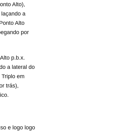
onto Alto),
o laçando a
(Ponto Alto
 pegando por
Alto p.b.x.
do a lateral do
o Triplo em
r trás),
ico.
so e logo logo