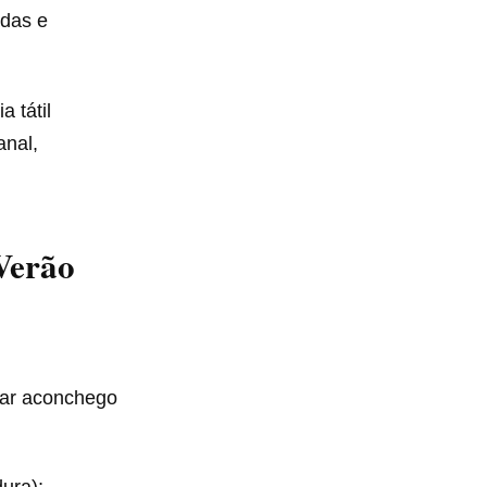
adas e
 tátil
anal,
Verão
nar aconchego