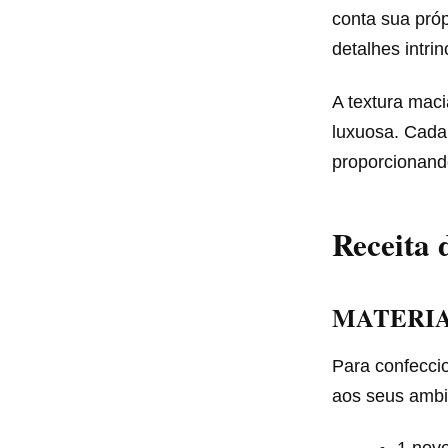
conta sua próp
detalhes intri
A textura maci
luxuosa. Cada 
proporcionand
Receita 
MATERIA
Para confecci
aos seus ambie